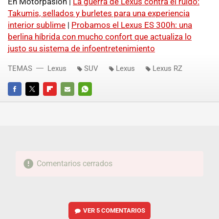
En Motorpasión |
La guerra de Lexus contra el ruido:
Takumis, sellados y burletes para una experiencia
interior sublime
|
Probamos el Lexus ES 300h: una
berlina híbrida con mucho confort que actualiza lo
justo su sistema de infoentretenimiento
TEMAS
Lexus
SUV
Lexus
Lexus RZ
FACEBOOK
TWITTER
FLIPBOARD
E-
WHATSAPP
MAIL
Comentarios cerrados
VER
5 COMENTARIOS