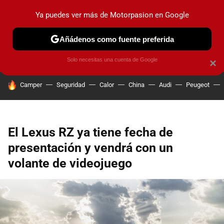
Ya puedes ver más de Motorpasion en Google
PRUEBAS
COCHES ELÉCTRICOS
OBSERVATORIO
F1
Añádenos como fuente preferida
Solo necesitas una cuenta de Google
×
HOY SE HABLA DE
Camper
Seguridad
Calor
China
Audi
Peugeot
El Lexus RZ ya tiene fecha de
presentación y vendrá con un
volante de videojuego