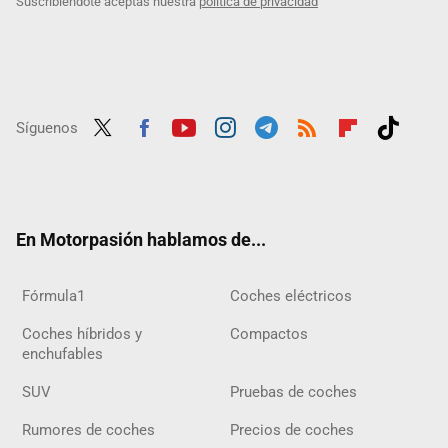
Suscribiéndote aceptas nuestra
política de privacidad
Síguenos
Twit
Fac
Yout
Inst
Tele
RSS
Flip
Tikt
ter
ebo
ube
agra
gra
boar
ok
ok
m
m
d
En Motorpasión hablamos de...
Fórmula1
Coches eléctricos
Coches híbridos y
Compactos
enchufables
SUV
Pruebas de coches
Rumores de coches
Precios de coches