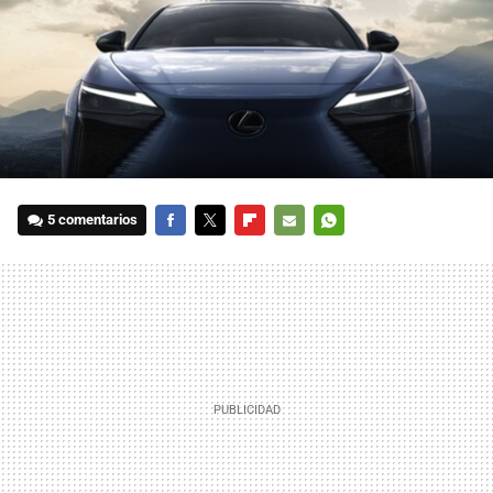
5 comentarios
FACEBOOK
TWITTER
FLIPBOARD
E-
WHATSAPP
MAIL