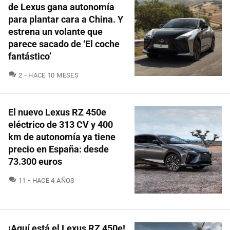
de Lexus gana autonomía
para plantar cara a China. Y
estrena un volante que
parece sacado de ‘El coche
fantástico’
COMENTARIOS
2
HACE 10 MESES
El nuevo Lexus RZ 450e
eléctrico de 313 CV y 400
km de autonomía ya tiene
precio en España: desde
73.300 euros
COMENTARIOS
11
HACE 4 AÑOS
¡Aquí está el Lexus RZ 450e!