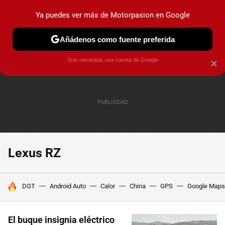
Ya puedes ver más de Motorpasion en Google
PRUEBAS
COCHES ELÉCTRICOS
OBSERVATORIO
F1
Añádenos como fuente preferida
Solo necesitas una cuenta de Google
×
Lexus RZ
HOY SE HABLA DE
DGT
Android Auto
Calor
China
GPS
Google Maps
El buque insignia eléctrico