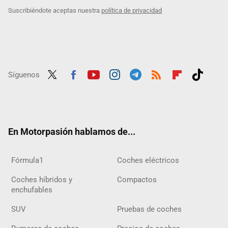
Suscribiéndote aceptas nuestra
política de privacidad
Síguenos
Twit
Fac
Yout
Inst
Tele
RSS
Flip
Tikt
ter
ebo
ube
agra
gra
boar
ok
ok
m
m
d
En Motorpasión hablamos de...
Fórmula1
Coches eléctricos
Coches híbridos y
Compactos
enchufables
SUV
Pruebas de coches