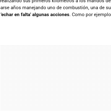
 realizando sus primeros kilómetros a los mandos d
pasarse años manejando uno de combustión, una de s
e
'echar en falta' algunas acciones
. Como por ejemplo