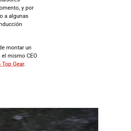
momento, y por
do a algunas
onducción
 de montar un
do el mismo CEO
 Top Gear
.