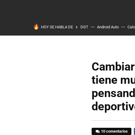
HOY SE HABLA DE
DGT
Android Auto
Calo
Cambiar 
tiene mu
pensando
deportiv
10 comentarios