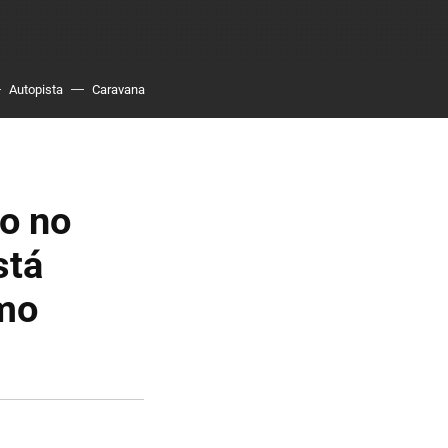
Autopista
Caravana
o no
stá
imo