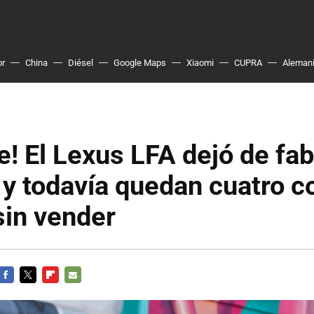
or
China
Diésel
Google Maps
Xiaomi
CUPRA
Aleman
le! El Lexus LFA dejó de fa
y todavía quedan cuatro 
sin vender
FACEBOOK
TWITTER
FLIPBOARD
E-
MAIL