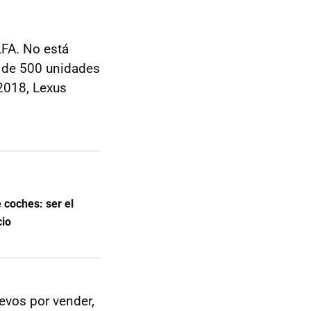
LFA. No está
s de 500 unidades
 2018, Lexus
 coches: ser el
cio
evos por vender,