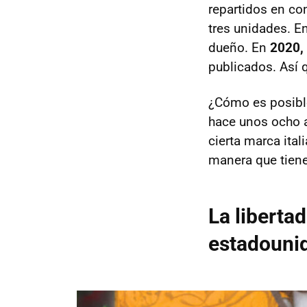
repartidos en co
tres unidades. E
dueño. En
2020,
publicados. Así 
¿Cómo es posibl
hace unos ocho 
cierta marca ital
manera que tiene
La liberta
estadouni