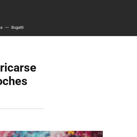
ia
Bugatti
bricarse
coches