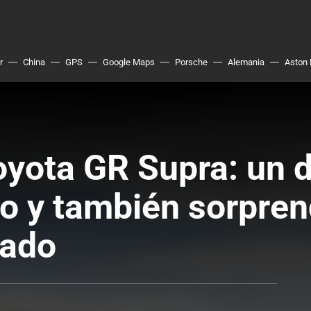
r
China
GPS
Google Maps
Porsche
Alemania
Aston 
yota GR Supra: un de
ido y también sorpr
nado