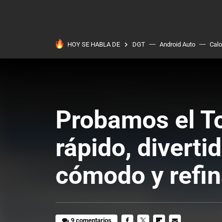
HOY SE HABLA DE
DGT
Android Auto
Calo
Probamos el To
rápido, divert
cómodo y refi
9 comentarios