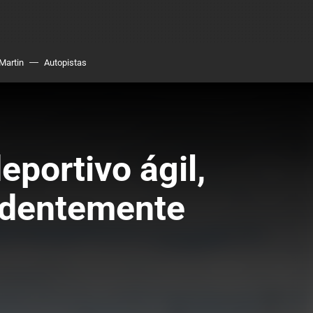
Martin
Autopistas
portivo ágil,
endentemente