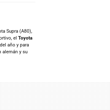
ota Supra (A80),
rtivo, el
Toyota
del año y para
en alemán y su