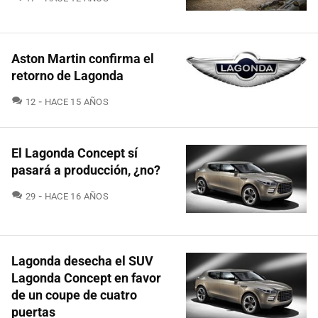
Aston Martin confirma el
retorno de Lagonda
COMENTARIOS
12
HACE 15 AÑOS
El Lagonda Concept sí
pasará a producción, ¿no?
COMENTARIOS
29
HACE 16 AÑOS
Lagonda desecha el SUV
Lagonda Concept en favor
de un coupe de cuatro
puertas