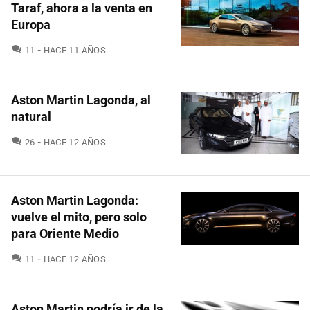
Taraf, ahora a la venta en
Europa
COMENTARIOS
11
HACE 11 AÑOS
Aston Martin Lagonda, al
natural
COMENTARIOS
26
HACE 12 AÑOS
Aston Martin Lagonda:
vuelve el mito, pero solo
para Oriente Medio
COMENTARIOS
11
HACE 12 AÑOS
Aston Martin podría ir de la