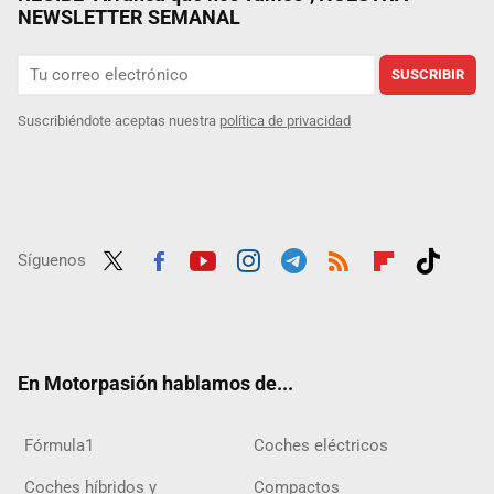
NEWSLETTER SEMANAL
SUSCRIBIR
Suscribiéndote aceptas nuestra
política de privacidad
Síguenos
Twit
Fac
Yout
Inst
Tele
RSS
Flip
Tikt
ter
ebo
ube
agra
gra
boar
ok
ok
m
m
d
En Motorpasión hablamos de...
Fórmula1
Coches eléctricos
Coches híbridos y
Compactos