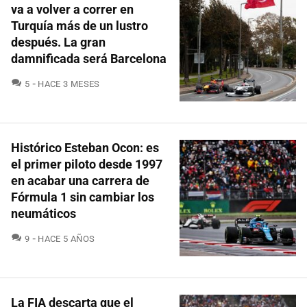
va a volver a correr en
Turquía más de un lustro
después. La gran
damnificada será Barcelona
COMENTARIOS
5
HACE 3 MESES
Histórico Esteban Ocon: es
el primer piloto desde 1997
en acabar una carrera de
Fórmula 1 sin cambiar los
neumáticos
COMENTARIOS
9
HACE 5 AÑOS
La FIA descarta que el