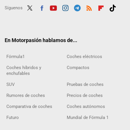
Síguenos
Twit
Fac
Yout
Inst
Tele
RSS
Flip
Tikt
ter
ebo
ube
agra
gra
boar
ok
ok
m
m
d
En Motorpasión hablamos de...
Fórmula1
Coches eléctricos
Coches híbridos y
Compactos
enchufables
SUV
Pruebas de coches
Rumores de coches
Precios de coches
Comparativa de coches
Coches autónomos
Futuro
Mundial de Fórmula 1