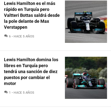
Lewis Hamilton es el más
rápido en Turquía pero
Valtteri Bottas saldrá desde
la pole delante de Max
Verstappen
COMENTARIOS
6
HACE 5 AÑOS
Lewis Hamilton domina los
libres en Turquía pero
tendrá una sanción de diez
puestos por cambiar el
motor
COMENTARIOS
1
HACE 5 AÑOS