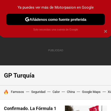
Ya puedes ver más de Motorpasion en Google
PRUEBAS
COCHES ELÉCTRICOS
OBSERVATORIO
F1
Añádenos como fuente preferida
Solo necesitas una cuenta de Google
×
GP Turquía
HOY SE HABLA DE
Famosos
Seguridad
Calor
China
Google Maps
Xi
Confirmado. La Fórmula 1