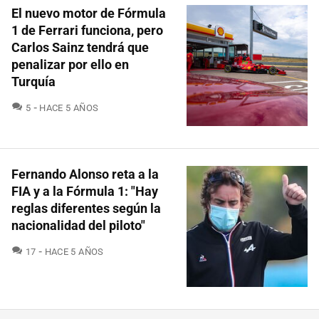
El nuevo motor de Fórmula
1 de Ferrari funciona, pero
Carlos Sainz tendrá que
penalizar por ello en
Turquía
COMENTARIOS
5
HACE 5 AÑOS
Fernando Alonso reta a la
FIA y a la Fórmula 1: "Hay
reglas diferentes según la
nacionalidad del piloto"
COMENTARIOS
17
HACE 5 AÑOS