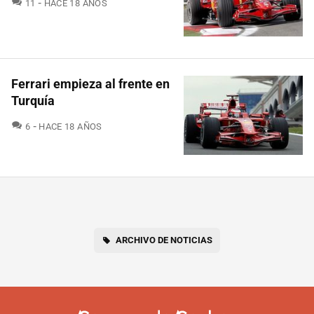
COMENTARIOS
11
HACE 18 AÑOS
Ferrari empieza al frente en
Turquía
COMENTARIOS
6
HACE 18 AÑOS
ARCHIVO DE NOTICIAS