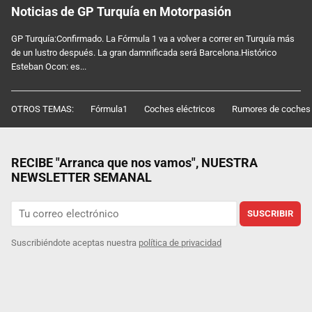
Noticias de GP Turquía en Motorpasión
GP Turquía:Confirmado. La Fórmula 1 va a volver a correr en Turquía más
de un lustro después. La gran damnificada será Barcelona.Histórico
Esteban Ocon: es...
OTROS TEMAS:
Fórmula1
Coches eléctricos
Rumores de coches
RECIBE "Arranca que nos vamos", NUESTRA
NEWSLETTER SEMANAL
SUSCRIBIR
Suscribiéndote aceptas nuestra
política de privacidad