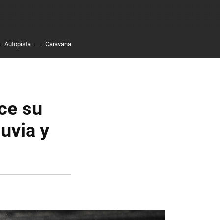
Autopista
Caravana
ace su
luvia y