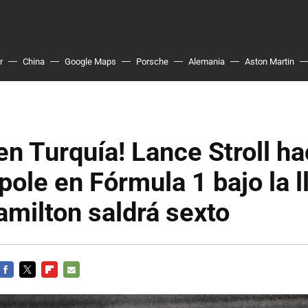
r
China
Google Maps
Porsche
Alemania
Aston Martin
en Turquía! Lance Stroll h
pole en Fórmula 1 bajo la l
milton saldrá sexto
FACEBOOK
TWITTER
FLIPBOARD
E-
MAIL