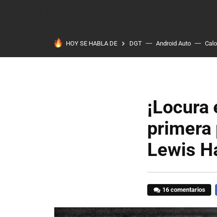
HOY SE HABLA DE
DGT
Android Auto
Calo
¡Locura 
primera 
Lewis Ha
16 comentarios