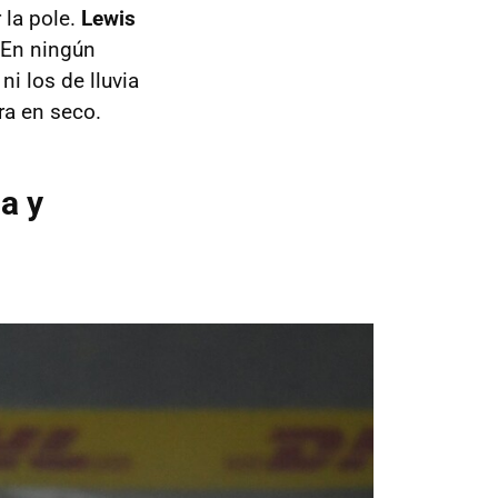
 la pole.
Lewis
 En ningún
i los de lluvia
ra en seco.
ia y