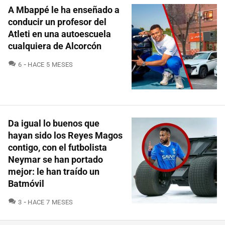
A Mbappé le ha enseñado a
conducir un profesor del
Atleti en una autoescuela
cualquiera de Alcorcón
COMENTARIOS
6
HACE 5 MESES
Da igual lo buenos que
hayan sido los Reyes Magos
contigo, con el futbolista
Neymar se han portado
mejor: le han traído un
Batmóvil
COMENTARIOS
3
HACE 7 MESES