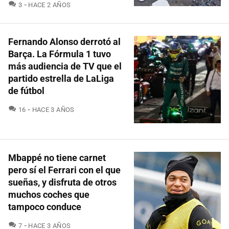
COMENTARIOS
3
HACE 2 AÑOS
Fernando Alonso derrotó al
Barça. La Fórmula 1 tuvo
más audiencia de TV que el
partido estrella de LaLiga
de fútbol
COMENTARIOS
16
HACE 3 AÑOS
Mbappé no tiene carnet
pero sí el Ferrari con el que
sueñas, y disfruta de otros
muchos coches que
tampoco conduce
COMENTARIOS
7
HACE 3 AÑOS