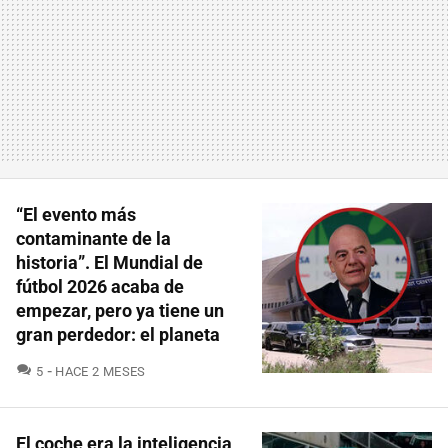
“El evento más
contaminante de la
historia”. El Mundial de
fútbol 2026 acaba de
empezar, pero ya tiene un
gran perdedor: el planeta
COMENTARIOS
5
HACE 2 MESES
El coche era la inteligencia