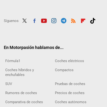
Síguenos
Twit
Fac
Yout
Inst
Tele
RSS
Flip
Tikt
ter
ebo
ube
agra
gra
boar
ok
ok
m
m
d
En Motorpasión hablamos de...
Fórmula1
Coches eléctricos
Coches híbridos y
Compactos
enchufables
SUV
Pruebas de coches
Rumores de coches
Precios de coches
Comparativa de coches
Coches autónomos