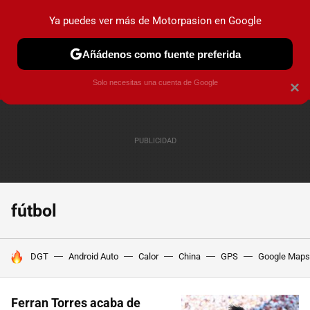
Ya puedes ver más de Motorpasion en Google
PRUEBAS
COCHES ELÉCTRICOS
OBSERVATORIO
F1
Añádenos como fuente preferida
Solo necesitas una cuenta de Google
×
fútbol
HOY SE HABLA DE
DGT
Android Auto
Calor
China
GPS
Google Maps
Ferran Torres acaba de