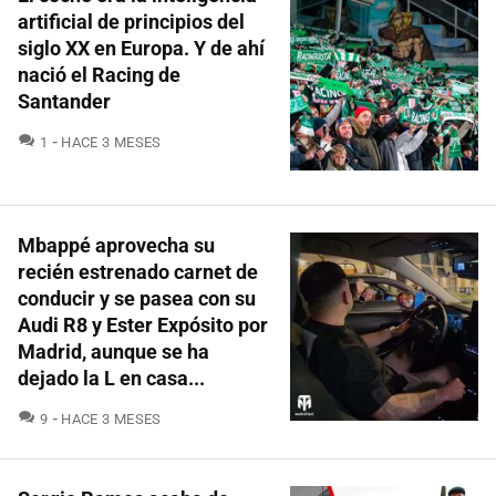
artificial de principios del
siglo XX en Europa. Y de ahí
nació el Racing de
Santander
COMENTARIOS
1
HACE 3 MESES
Mbappé aprovecha su
recién estrenado carnet de
conducir y se pasea con su
Audi R8 y Ester Expósito por
Madrid, aunque se ha
dejado la L en casa...
COMENTARIOS
9
HACE 3 MESES