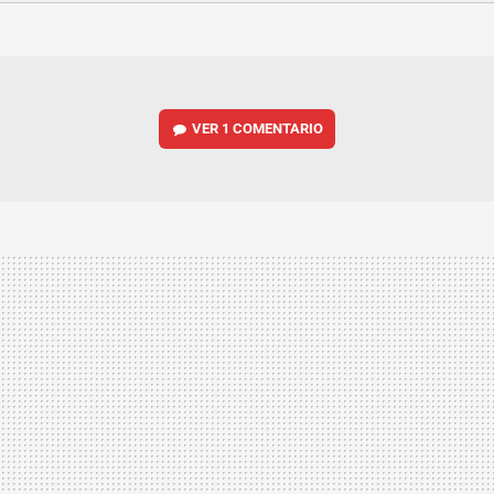
FACEBOOK
TWITTER
FLIPBOARD
E-
WHATSAPP
MAIL
VER
1 COMENTARIO