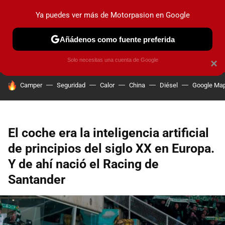
Ya puedes ver más de Motorpasion en Google
PRUEBAS
COCHES ELÉCTRICOS
OBSERVATORIO
F1
Añádenos como fuente preferida
Solo necesitas una cuenta de Google
×
HOY SE HABLA DE
Camper
Seguridad
Calor
China
Diésel
Google Ma
El coche era la inteligencia artificial
de principios del siglo XX en Europa.
Y de ahí nació el Racing de
Santander