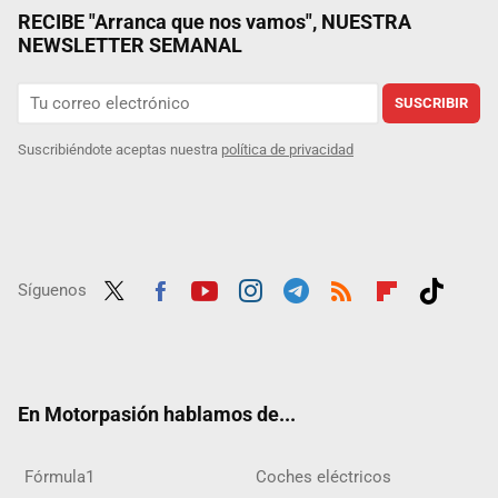
RECIBE "Arranca que nos vamos", NUESTRA
NEWSLETTER SEMANAL
SUSCRIBIR
Suscribiéndote aceptas nuestra
política de privacidad
Síguenos
Twit
Fac
Yout
Inst
Tele
RSS
Flip
Tikt
ter
ebo
ube
agra
gra
boar
ok
ok
m
m
d
En Motorpasión hablamos de...
Fórmula1
Coches eléctricos