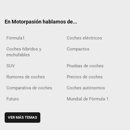
ter
ebo
ube
agra
gra
boar
ok
ok
m
m
d
En Motorpasión hablamos de...
Fórmula1
Coches eléctricos
Coches híbridos y
Compactos
enchufables
SUV
Pruebas de coches
Rumores de coches
Precios de coches
Comparativa de coches
Coches autónomos
Futuro
Mundial de Fórmula 1
VER MÁS TEMAS