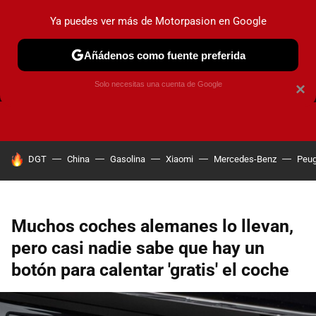
Ya puedes ver más de Motorpasion en Google
Añádenos como fuente preferida
FRENOS
CAMBIO DE ACEITE
AIRE ACONDICIONADO
Solo necesitas una cuenta de Google
×
HOY SE HABLA DE
DGT
China
Gasolina
Xiaomi
Mercedes-Benz
Peug
Muchos coches alemanes lo llevan,
pero casi nadie sabe que hay un
botón para calentar 'gratis' el coche