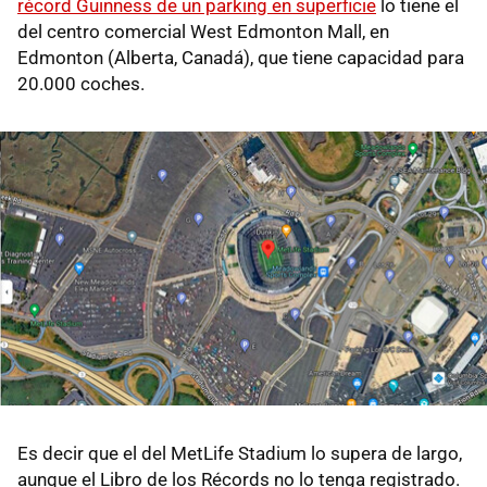
récord Guinness de un parking en superficie
lo tiene el
del centro comercial West Edmonton Mall, en
Edmonton (Alberta, Canadá), que tiene capacidad para
20.000 coches.
Es decir que el del MetLife Stadium lo supera de largo,
aunque el Libro de los Récords no lo tenga registrado.