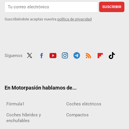
SUSCRIBIR
Suscribiéndote aceptas nuestra
política de privacidad
Síguenos
Twit
Fac
Yout
Inst
Tele
RSS
Flip
Tikt
ter
ebo
ube
agra
gra
boar
ok
ok
m
m
d
En Motorpasión hablamos de...
Fórmula1
Coches eléctricos
Coches híbridos y
Compactos
enchufables