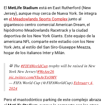
El
MetLife Stadium
está en East Rutherford (New
Jersey), aunque muy cerca de Nueva York. Se integra
en
el Meadowlands Sports Complex
junto al
gigantesco centro comercial American Dream, el
hipódromo Meadowlands Racetrack y la ciudad
deportiva de los New York Giants. Este equipo de la
americana NFL comparte este estadio con los New
York Jets, al estilo del San Siro-Giuseppe Meazza,
hogar de los italianos Inter y Milán.
🥁 The
#FIFAWorldCup
trophy will be raised in New
York New Jersey!
#WeAre26
pic.twitter.com/VIuAvYxOMV
— FIFA World Cup (@FIFAWorldCup)
February 4,
2024
Pero
el mastodóntico parking de este complejo abraza