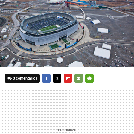
3 comentarios
FACEBOOK
TWITTER
FLIPBOARD
E-
WHATSAPP
MAIL