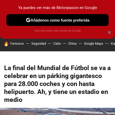
Ya puedes ver más de Motorpasion en Google
PRUEBAS
COCHES ELÉCTRICOS
OBSERVATORIO
F1
Añádenos como fuente preferida
Solo necesitas una cuenta de Google
×
HOY SE HABLA DE
Famosos
Seguridad
Calor
China
Google Maps
Xi
La final del Mundial de Fútbol se va a
celebrar en un párking gigantesco
para 28.000 coches y con hasta
helipuerto. Ah, y tiene un estadio en
medio