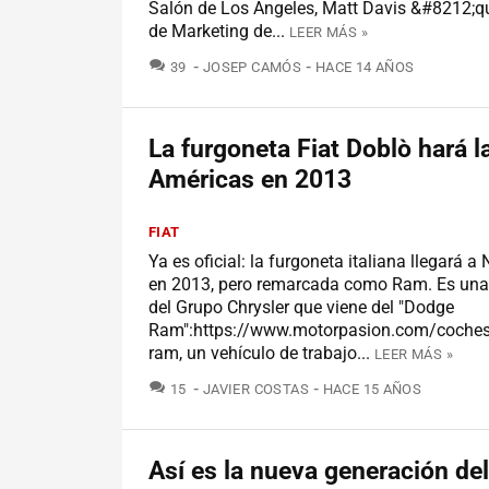
Salón de Los Ángeles, Matt Davis &#8212;qu
de Marketing de...
LEER MÁS »
COMENTARIOS
39
JOSEP CAMÓS
HACE 14 AÑOS
La furgoneta Fiat Doblò hará l
Américas en 2013
FIAT
Ya es oficial: la furgoneta italiana llegará a
en 2013, pero remarcada como Ram. Es un
del Grupo Chrysler que viene del "Dodge
Ram":https://www.motorpasion.com/coches
ram, un vehículo de trabajo...
LEER MÁS »
COMENTARIOS
15
JAVIER COSTAS
HACE 15 AÑOS
Así es la nueva generación de