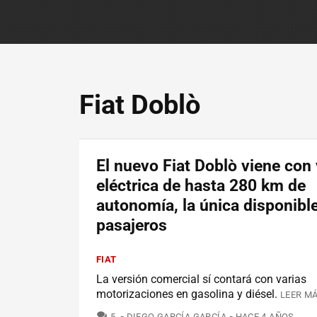
Fiat Doblò
El nuevo Fiat Doblò viene con 
eléctrica de hasta 280 km de
autonomía, la única disponibl
pasajeros
FIAT
La versión comercial sí contará con varias
motorizaciones en gasolina y diésel.
LEER MÁ
COMENTARIOS
5
DIEGO GARCÍA GARCÍA
HACE 4 AÑOS