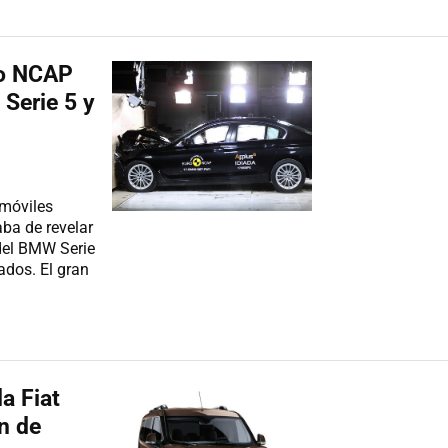
uro NCAP
 Serie 5 y
móviles
ba de revelar
 del BMW Serie
ados. El gran
a Fiat
n de