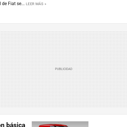
de Fiat se...
LEER MÁS »
ón básica