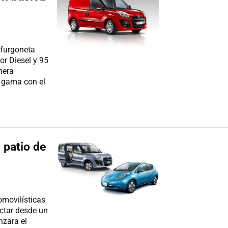
 furgoneta
or Diesel y 95
mera
a gama con el
 patio de
omovilísticas
ctar desde un
nzara el