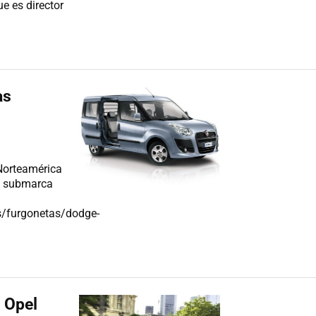
e es director
as
 Norteamérica
a submarca
/furgonetas/dodge-
l Opel