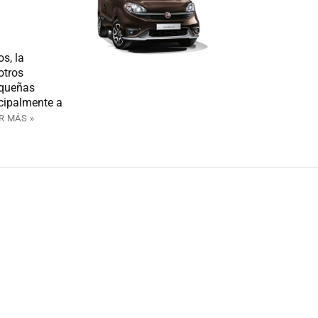
s, la
otros
equeñas
ncipalmente a
R MÁS »