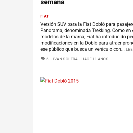
semana
FIAT
Versión SUV para la Fiat Doblò para pasajero
Panorama, denominada Trekking. Como en 
modelos de la marca, Fiat ha introducido p
modificaciones en la Doblò para atraer pro
ese público que busca un vehículo con...
LEE
COMENTARIOS
6
IVÁN SOLERA
HACE 11 AÑOS