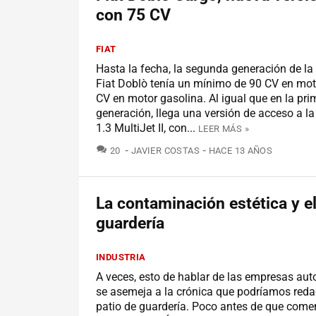
con 75 CV
FIAT
Hasta la fecha, la segunda generación de la
Fiat Doblò tenía un mínimo de 90 CV en mot
CV en motor gasolina. Al igual que en la pri
generación, llega una versión de acceso a l
1.3 MultiJet II, con...
LEER MÁS »
COMENTARIOS
20
JAVIER COSTAS
HACE 13 AÑOS
La contaminación estética y el
guardería
INDUSTRIA
A veces, esto de hablar de las empresas aut
se asemeja a la crónica que podríamos reda
patio de guardería. Poco antes de que come