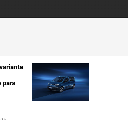
variante
e para
S »