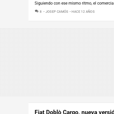
Siguiendo con ese mismo ritmo, el comercial 
COMENTARIOS
8
JOSEP CAMÓS
HACE 12 AÑOS
Fiat Doblò Cargo, nueva versi