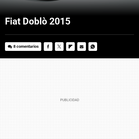
Fiat Doblò 2015
8 comentarios
FACEBOOK
TWITTER
FLIPBOARD
E-
WHATSAPP
MAIL