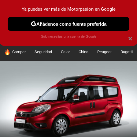
Ya puedes ver más de Motorpasion en Google
PRUEBAS
COCHES ELÉCTRICOS
OBSERVATORIO
F1
Añádenos como fuente preferida
Solo necesitas una cuenta de Google
×
HOY SE HABLA DE
Camper
Seguridad
Calor
China
Peugeot
Bugatti