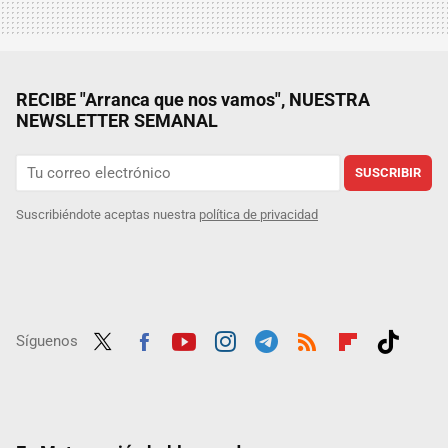
RECIBE "Arranca que nos vamos", NUESTRA
NEWSLETTER SEMANAL
SUSCRIBIR
Suscribiéndote aceptas nuestra
política de privacidad
Síguenos
Twit
Fac
Yout
Inst
Tele
RSS
Flip
Tikt
ter
ebo
ube
agra
gra
boar
ok
ok
m
m
d