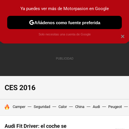
Ya puedes ver más de Motorpasion en Google
PRUEBAS
COCHES ELÉCTRICOS
OBSERVATORIO
F1
Añádenos como fuente preferida
Solo necesitas una cuenta de Google
×
CES 2016
HOY SE HABLA DE
Camper
Seguridad
Calor
China
Audi
Peugeot
Audi Fit Driver: el coche se