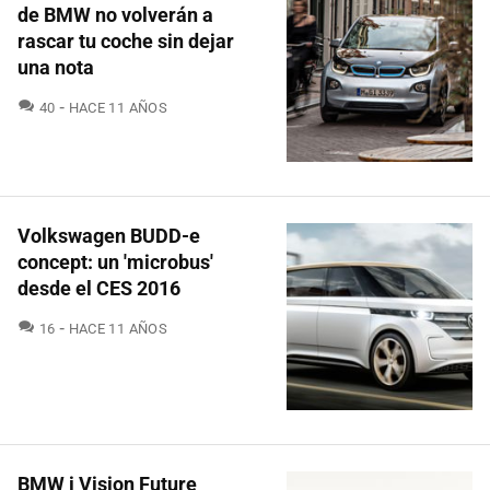
de BMW no volverán a
rascar tu coche sin dejar
una nota
COMENTARIOS
40
HACE 11 AÑOS
Volkswagen BUDD-e
concept: un 'microbus'
desde el CES 2016
COMENTARIOS
16
HACE 11 AÑOS
BMW i Vision Future