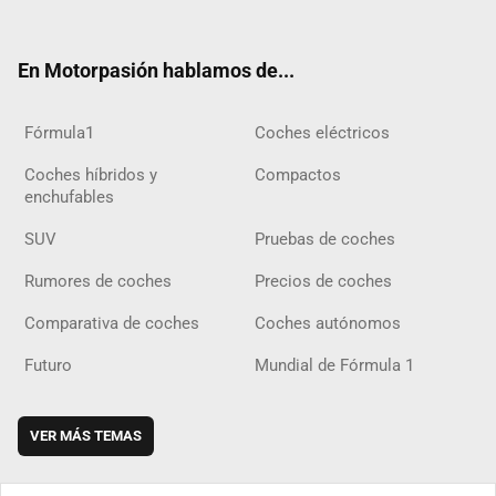
ter
ebo
ube
agra
gra
boar
ok
ok
m
m
d
En Motorpasión hablamos de...
Fórmula1
Coches eléctricos
Coches híbridos y
Compactos
enchufables
SUV
Pruebas de coches
Rumores de coches
Precios de coches
Comparativa de coches
Coches autónomos
Futuro
Mundial de Fórmula 1
VER MÁS TEMAS