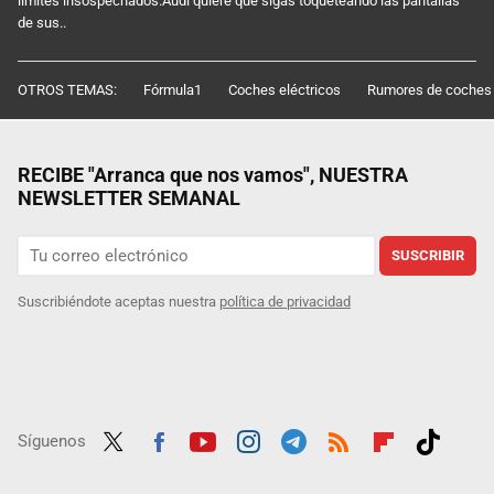
límites insospechados.Audi quiere que sigas toqueteando las pantallas
de sus..
OTROS TEMAS:
Fórmula1
Coches eléctricos
Rumores de coches
RECIBE "Arranca que nos vamos", NUESTRA
NEWSLETTER SEMANAL
SUSCRIBIR
Suscribiéndote aceptas nuestra
política de privacidad
Síguenos
Twit
Fac
Yout
Inst
Tele
RSS
Flip
Tikt