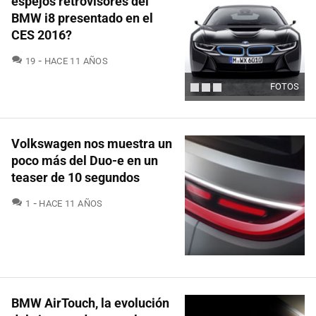
espejos retrovisores del
BMW i8 presentado en el
CES 2016?
COMENTARIOS
19
HACE 11 AÑOS
FOTOS
Volkswagen nos muestra un
poco más del Duo-e en un
teaser de 10 segundos
COMENTARIOS
1
HACE 11 AÑOS
BMW AirTouch, la evolución