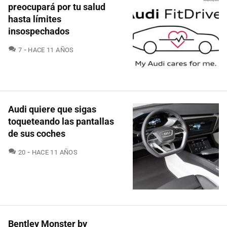
preocupará por tu salud
hasta límites
insospechados
COMENTARIOS
7
HACE 11 AÑOS
Audi quiere que sigas
toqueteando las pantallas
de sus coches
COMENTARIOS
20
HACE 11 AÑOS
Bentley Monster by