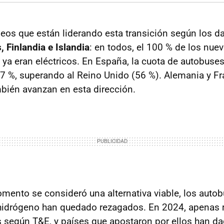
eos que están liderando esta transición según los da
, Finlandia e Islandia
: en todos, el 100 % de los nu
ya eran eléctricos. En España, la cuota de autobuse
57 %, superando al Reino Unido (56 %). Alemania y Fr
bién avanzan en esta dirección.
ento se consideró una alternativa viable, los autob
hidrógeno han quedado rezagados. En 2024, apenas 
s según T&E, y países que apostaron por ellos han d