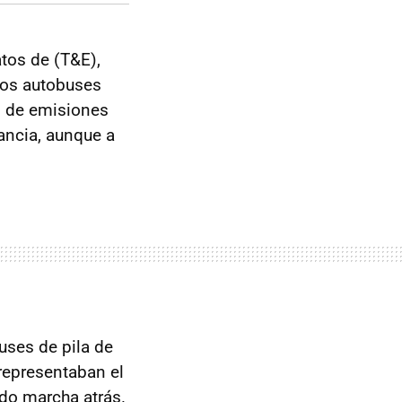
tos de (T&E),
evos autobuses
s de emisiones
ancia, aunque a
uses de pila de
representaban el
ado marcha atrás.