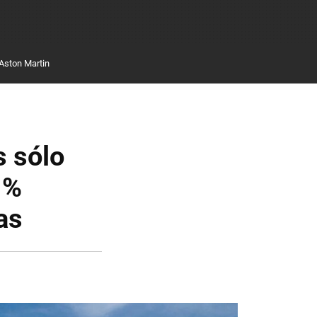
Aston Martin
s sólo
 %
as