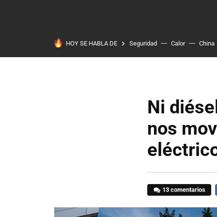
HOY SE HABLA DE
Seguridad
Calor
China
Ni diése
nos mov
eléctric
13 comentarios