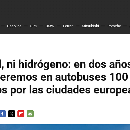
Gasolina
GPS
BMW
Ferrari
Mitsubishi
Porsche
l, ni hidrógeno: en dos año
eremos en autobuses 100
os por las ciudades europe
FACEBOOK
TWITTER
FLIPBOARD
E-
MAIL