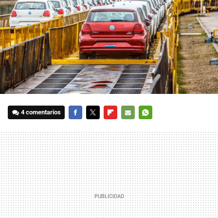
4 comentarios
FACEBOOK
TWITTER
FLIPBOARD
E-
WHATSAPP
MAIL