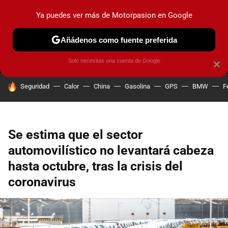
Ya puedes ver más de Motorpasion en Google
MENÚ
NUEVO
Añádenos como fuente preferida
PRUEBAS
COCHES ELÉCTRICOS
OBSERVATORIO
F1
Solo necesitas una cuenta de Google
×
HOY SE HABLA DE
Seguridad
Calor
China
Gasolina
GPS
BMW
F
Se estima que el sector
automovilístico no levantará cabeza
hasta octubre, tras la crisis del
coronavirus