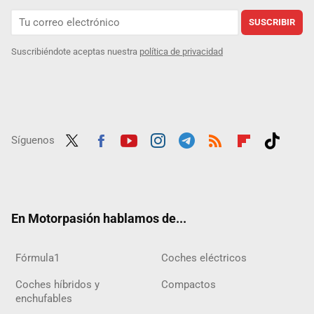
SUSCRIBIR
Suscribiéndote aceptas nuestra
política de privacidad
Síguenos
Twit
Fac
Yout
Inst
Tele
RSS
Flip
Tikt
ter
ebo
ube
agra
gra
boar
ok
ok
m
m
d
En Motorpasión hablamos de...
Fórmula1
Coches eléctricos
Coches híbridos y
Compactos
enchufables