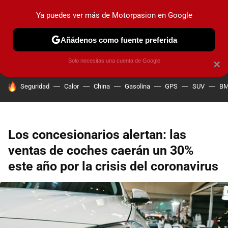
Ya puedes ver más de Motorpasion en Google
PRUEBAS
COCHES ELÉCTRICOS
OBSERVATORIO
F1
Añádenos como fuente preferida
Solo necesitas una cuenta de Google
×
HOY SE HABLA DE
Seguridad
Calor
China
Gasolina
GPS
SUV
B
Los concesionarios alertan: las
ventas de coches caerán un 30%
este año por la crisis del coronavirus