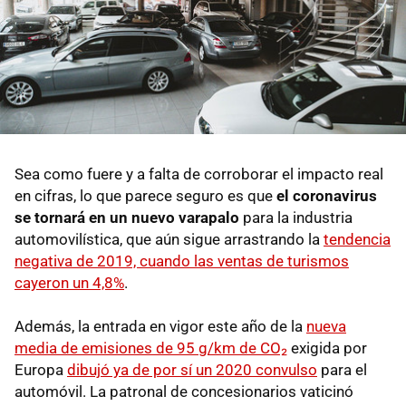
Sea como fuere y a falta de corroborar el impacto real
en cifras, lo que parece seguro es que
el coronavirus
se tornará en un nuevo varapalo
para la industria
automovilística, que aún sigue arrastrando la
tendencia
negativa de 2019, cuando las ventas de turismos
cayeron un 4,8%
.
Además, la entrada en vigor este año de la
nueva
media de emisiones de 95 g/km de CO₂
exigida por
Europa
dibujó ya de por sí un 2020 convulso
para el
automóvil. La patronal de concesionarios vaticinó