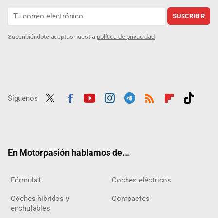
SUSCRIBIR
Suscribiéndote aceptas nuestra
política de privacidad
Síguenos
Twit
Fac
Yout
Inst
Tele
RSS
Flip
Tikt
ter
ebo
ube
agra
gra
boar
ok
ok
m
m
d
En Motorpasión hablamos de...
Fórmula1
Coches eléctricos
Coches híbridos y
Compactos
enchufables