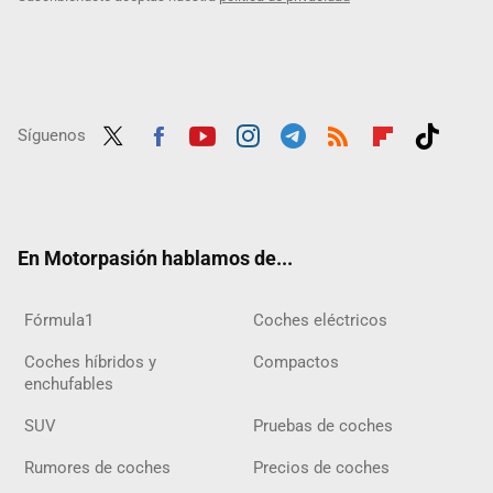
Síguenos
Twit
Fac
Yout
Inst
Tele
RSS
Flip
Tikt
ter
ebo
ube
agra
gra
boar
ok
ok
m
m
d
En Motorpasión hablamos de...
Fórmula1
Coches eléctricos
Coches híbridos y
Compactos
enchufables
SUV
Pruebas de coches
Rumores de coches
Precios de coches