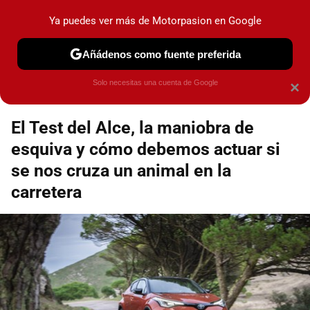
Motorpasión
Contenidos contratados por la
Ya puedes ver más de Motorpasion en Google
marca que se menciona
+info
Añádenos como fuente preferida
Espacio Toyota
Solo necesitas una cuenta de Google
×
El Test del Alce, la maniobra de
esquiva y cómo debemos actuar si
se nos cruza un animal en la
carretera