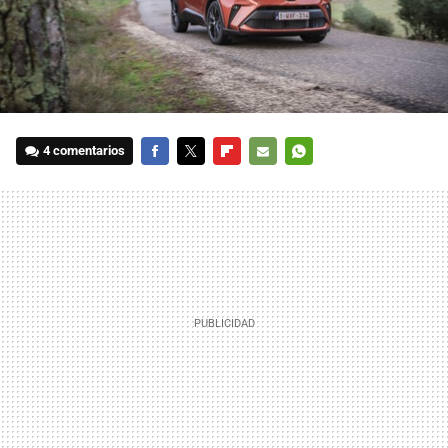
4 comentarios
FACEBOOK
TWITTER
FLIPBOARD
E-
WHATSAPP
MAIL