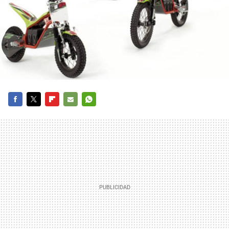
FACEBOOK
TWITTER
FLIPBOARD
E-
WHATSAPP
MAIL