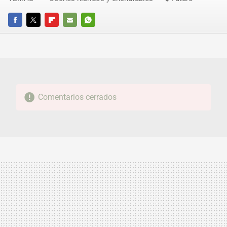
FACEBOOK
TWITTER
FLIPBOARD
E-
WHATSAPP
MAIL
Comentarios cerrados