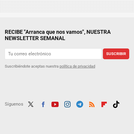
RECIBE "Arranca que nos vamos", NUESTRA
NEWSLETTER SEMANAL
SUSCRIBIR
Suscribiéndote aceptas nuestra
política de privacidad
Síguenos
Twit
Fac
Yout
Inst
Tele
RSS
Flip
Tikt
ter
ebo
ube
agra
gra
boar
ok
ok
m
m
d