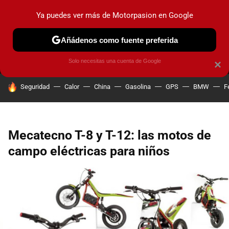
Ya puedes ver más de Motorpasion en Google
MENÚ
NUEVO
Añádenos como fuente preferida
PRUEBAS
COCHES ELÉCTRICOS
OBSERVATORIO
F1
Solo necesitas una cuenta de Google
×
HOY SE HABLA DE
Seguridad
Calor
China
Gasolina
GPS
BMW
F
Mecatecno T-8 y T-12: las motos de
campo eléctricas para niños