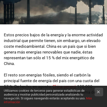
Estos precios bajos de la energía y la enorme actividad
industrial que permite tienen, sin embargo, un elevado
coste medioambiental. China es un país que si bien
genera más energías renovables que nadie, éstas
representan tan sólo el 15 % del mix energético de
China.
El resto son energías fósiles, siendo el carbón la
principal fuente de energía del país con una cuota del
57 %. De hecho, en agosto,
China generó
120.000
Utilizamos cookies de terceros para generar estadísticas de
millones de kWh únicamente gracias a la quema de
audiencia y mostrar publicidad personalizada analizando tu
carbón.
navegación. Si sigues navegando estarás aceptando su uso.
Más
información