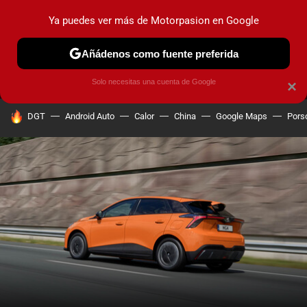
Ya puedes ver más de Motorpasion en Google
MENÚ
NUEVO
Añádenos como fuente preferida
PRUEBAS
COCHES ELÉCTRICOS
OBSERVATORIO
F1
Solo necesitas una cuenta de Google
×
HOY SE HABLA DE
DGT
Android Auto
Calor
China
Google Maps
Pors