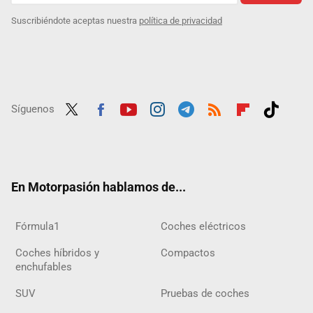
Suscribiéndote aceptas nuestra
política de privacidad
Síguenos
Twit
Fac
Yout
Inst
Tele
RSS
Flip
Tikt
ter
ebo
ube
agra
gra
boar
ok
ok
m
m
d
En Motorpasión hablamos de...
Fórmula1
Coches eléctricos
Coches híbridos y
Compactos
enchufables
SUV
Pruebas de coches