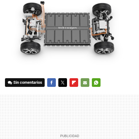
Sin comentarios
FACEBOOK
TWITTER
FLIPBOARD
E-
WHATSAPP
MAIL