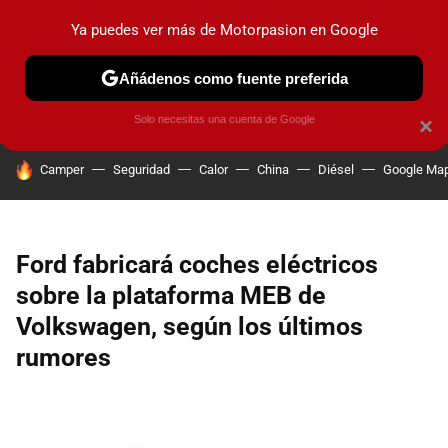
Ya puedes ver más de Motorpasion en Google
PRUEBAS
COCHES ELÉCTRICOS
OBSERVATORIO
F1
Añádenos como fuente preferida
Solo necesitas una cuenta de Google
×
HOY SE HABLA DE
Camper
Seguridad
Calor
China
Diésel
Google Ma
Ford fabricará coches eléctricos
sobre la plataforma MEB de
Volkswagen, según los últimos
rumores