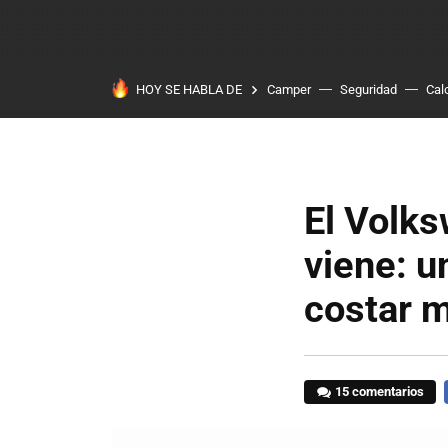
HOY SE HABLA DE
Camper
Seguridad
Cal
El Volks
viene: u
costar 
15 comentarios