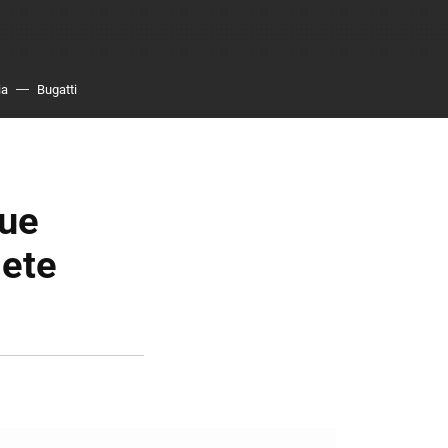
ia
Bugatti
que
mete