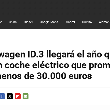
or
China
Diésel
Google Maps
Xiaomi
CUPRA
Aleman
wagen ID.3 llegará el año 
n coche eléctrico que pro
menos de 30.000 euros
FACEBOOK
TWITTER
FLIPBOARD
E-
MAIL