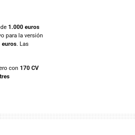
o de
1.000 euros
o para la versión
 euros
. Las
sero con
170 CV
tres