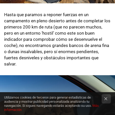
Hasta que paramos a reponer fuerzas en un
campamento en pleno desierto antes de completar los
primeros 200 km de ruta (que no parecen muchos,
pero en un entorno ‘hostil’ como este son buen
indicador para comprobar cómo se desenvuelve el
coche), no encontramos grandes bancos de arena fina
o dunas insalvables, pero sí enormes pendientes,
fuertes desniveles y obstáculos importantes que
salvar.
Utilizamos cookies de terceros para generar estadísticas de
audiencia y mostrar publicidad personalizada analizando tu
navegación. Si sigues navegando estarás aceptando su uso.
Más
información