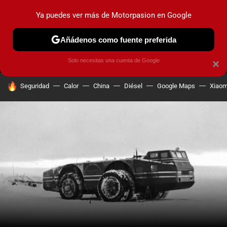
Ya puedes ver más de Motorpasion en Google
MENÚ
NUEVO
Añádenos como fuente preferida
PRUEBAS
COCHES ELÉCTRICOS
OBSERVATORIO
F1
Solo necesitas una cuenta de Google
×
HOY SE HABLA DE
Seguridad
Calor
China
Diésel
Google Maps
Xiaom