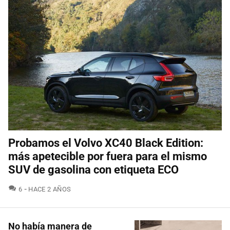
Probamos el Volvo XC40 Black Edition:
más apetecible por fuera para el mismo
SUV de gasolina con etiqueta ECO
COMENTARIOS
6
HACE 2 AÑOS
No había manera de