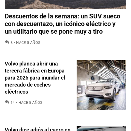
Descuentos de la semana: un SUV sueco
con descuentazo, un icónico eléctrico y
un utilitario que se pone muy a tiro
COMENTARIOS
8
HACE 5 AÑOS
Volvo planea abrir una
tercera fábrica en Europa
para 2025 para inundar el
mercado de coches
eléctricos
COMENTARIOS
14
HACE 5 AÑOS
Volvo dice adiós al cuero en