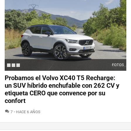
FOTOS
Probamos el Volvo XC40 T5 Recharge:
un SUV híbrido enchufable con 262 CV y
etiqueta CERO que convence por su
confort
COMENTARIOS
7
HACE 6 AÑOS