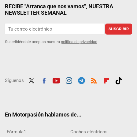
RECIBE "Arranca que nos vamos", NUESTRA
NEWSLETTER SEMANAL
SUSCRIBIR
Suscribiéndote aceptas nuestra
política de privacidad
Síguenos
Twit
Fac
Yout
Inst
Tele
RSS
Flip
Tikt
ter
ebo
ube
agra
gra
boar
ok
ok
m
m
d
En Motorpasión hablamos de...
Fórmula1
Coches eléctricos