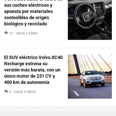
sus coches eléctricos y
apuesta por materiales
sostenibles de origen
biológico y reciclado
COMENTARIOS
27
HACE 5 AÑOS
El SUV eléctrico Volvo XC40
Recharge estrena su
versión más barata, con un
único motor de 231 CV y
400 km de autonomía
COMENTARIOS
0
HACE 5 AÑOS