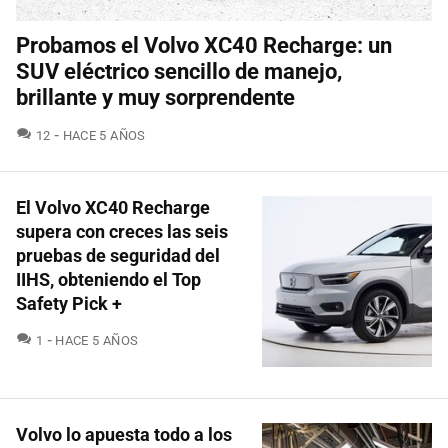
Probamos el Volvo XC40 Recharge: un
SUV eléctrico sencillo de manejo,
brillante y muy sorprendente
COMENTARIOS
12
HACE 5 AÑOS
El Volvo XC40 Recharge
supera con creces las seis
pruebas de seguridad del
IIHS, obteniendo el Top
Safety Pick +
COMENTARIOS
1
HACE 5 AÑOS
Volvo lo apuesta todo a los