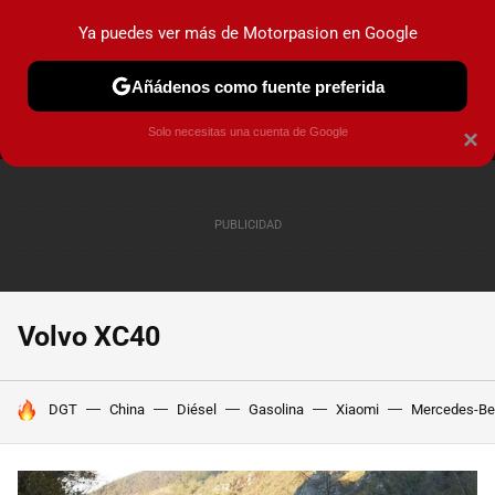
Ya puedes ver más de Motorpasion en Google
MENÚ
NUEVO
Añádenos como fuente preferida
PRUEBAS
COCHES ELÉCTRICOS
OBSERVATORIO
F1
Solo necesitas una cuenta de Google
×
Volvo XC40
HOY SE HABLA DE
DGT
China
Diésel
Gasolina
Xiaomi
Mercedes-Be