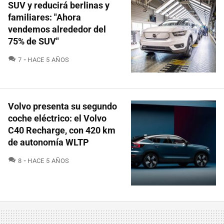
SUV y reducirá berlinas y
familiares: "Ahora
vendemos alrededor del
75% de SUV"
COMENTARIOS
7
HACE 5 AÑOS
Volvo presenta su segundo
coche eléctrico: el Volvo
C40 Recharge, con 420 km
de autonomía WLTP
COMENTARIOS
8
HACE 5 AÑOS