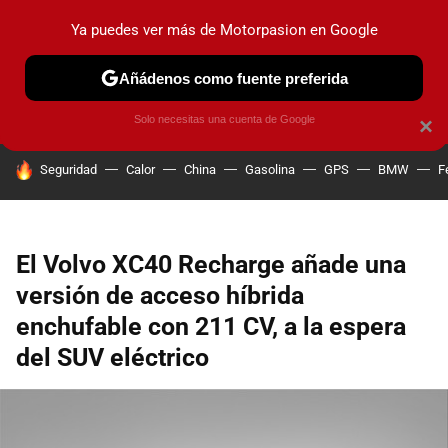
Ya puedes ver más de Motorpasion en Google
PRUEBAS
COCHES ELÉCTRICOS
OBSERVATORIO
F1
Añádenos como fuente preferida
Solo necesitas una cuenta de Google
×
HOY SE HABLA DE
Seguridad
Calor
China
Gasolina
GPS
BMW
F
El Volvo XC40 Recharge añade una
versión de acceso híbrida
enchufable con 211 CV, a la espera
del SUV eléctrico