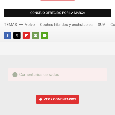
CONSEJO OFRECIDO POR LA MARCA
TEMAS
Volvo
Coches híbridos y enchufables
SUV
Co
FACEBOOK
TWITTER
FLIPBOARD
E-
WHATSAPP
MAIL
Comentarios cerrados
VER
2 COMENTARIOS