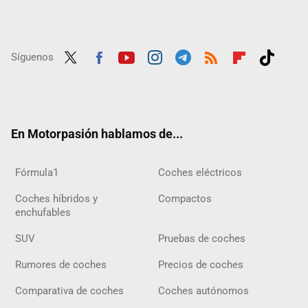
Síguenos
Twit
Fac
Yout
Inst
Tele
RSS
Flip
Tikt
ter
ebo
ube
agra
gra
boar
ok
ok
m
m
d
En Motorpasión hablamos de...
Fórmula1
Coches eléctricos
Coches híbridos y
Compactos
enchufables
SUV
Pruebas de coches
Rumores de coches
Precios de coches
Comparativa de coches
Coches autónomos