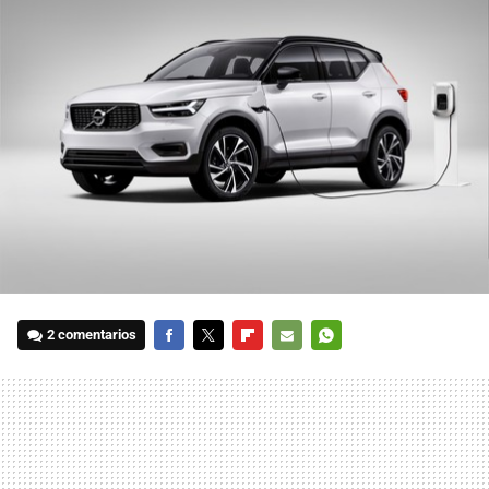
2 comentarios
FACEBOOK
TWITTER
FLIPBOARD
E-
WHATSAPP
MAIL