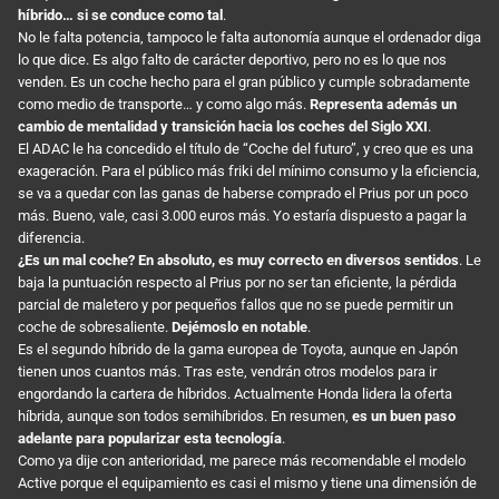
híbrido… si se conduce como tal
.
No le falta potencia, tampoco le falta autonomía aunque el ordenador diga
lo que dice. Es algo falto de carácter deportivo, pero no es lo que nos
venden. Es un coche hecho para el gran público y cumple sobradamente
como medio de transporte… y como algo más.
Representa además un
cambio de mentalidad y transición hacia los coches del Siglo XXI
.
El ADAC le ha concedido el título de “Coche del futuro”, y creo que es una
exageración. Para el público más friki del mínimo consumo y la eficiencia,
se va a quedar con las ganas de haberse comprado el Prius por un poco
más. Bueno, vale, casi 3.000 euros más. Yo estaría dispuesto a pagar la
diferencia.
¿Es un mal coche? En absoluto, es muy correcto en diversos sentidos
. Le
baja la puntuación respecto al Prius por no ser tan eficiente, la pérdida
parcial de maletero y por pequeños fallos que no se puede permitir un
coche de sobresaliente.
Dejémoslo en notable
.
Es el segundo híbrido de la gama europea de Toyota, aunque en Japón
tienen unos cuantos más. Tras este, vendrán otros modelos para ir
engordando la cartera de híbridos. Actualmente Honda lidera la oferta
híbrida, aunque son todos semihíbridos. En resumen,
es un buen paso
adelante para popularizar esta tecnología
.
Como ya dije con anterioridad, me parece más recomendable el modelo
Active porque el equipamiento es casi el mismo y tiene una dimensión de