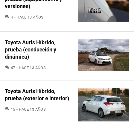
versiones)
COMENTARIOS
4
HACE 13 AÑOS
Toyota Auris Híbrido,
prueba (conducción y
dinámica)
COMENTARIOS
47
HACE 13 AÑOS
Toyota Auris Híbrido,
prueba (exterior e interior)
COMENTARIOS
15
HACE 13 AÑOS