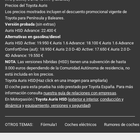
Precios del Toyota Auris
Los precios mostrados incluyen el descuento promocional vigente de
Toyota para Península y Baleares.
Versión probada
(sin extras)
Auris HSD Advance: 22.400 €
Alternativas en gasolina/diesel
Auris HSD Active: 19.950 € Auris 1.6 Advance: 18.100 € Auris 1.6 Advance
ComfortDrive (aut): 18.950 € Auris 2.0 D-4D Active: 17.650 € Auris 2.0 D-
4D Advance: 19.550 €
NOTA
: Las versiones híbridas (HSD) tienen una subvención de hasta
3.000 euros dependiendo de la Comunidad Autónoma de residencia, no
está incluida en los precios.
Toyota Auris HSD(Haz click en una imagen para ampliarla)
El coche para esta prueba ha sido prestado por Toyota España. Para más
información consulta
nuestra guía de relaciones con empresas
.
En Motorpasión |
Toyota Auris HSD
(
exterior e interior
,
conducción y
dinámica
y
equipamiento, versiones y seguridad
)
OTROS TEMAS:
Fórmula1
Coches eléctricos
Rumores de coches