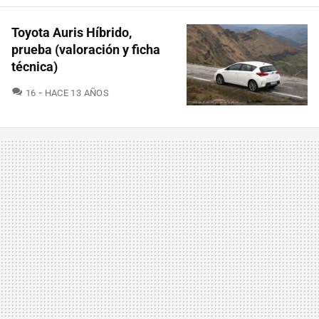
Toyota Auris Híbrido,
prueba (valoración y ficha
técnica)
COMENTARIOS
16
HACE 13 AÑOS