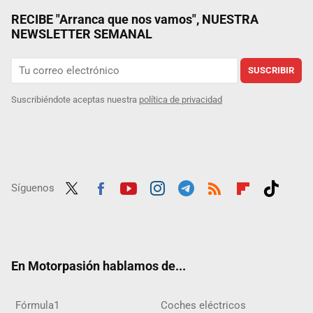
RECIBE "Arranca que nos vamos", NUESTRA
NEWSLETTER SEMANAL
SUSCRIBIR
Suscribiéndote aceptas nuestra
política de privacidad
Síguenos
Twit
Fac
Yout
Inst
Tele
RSS
Flip
Tikt
ter
ebo
ube
agra
gra
boar
ok
ok
m
m
d
En Motorpasión hablamos de...
Fórmula1
Coches eléctricos