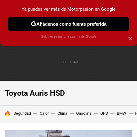
Ya puedes ver más de Motorpasion en Google
PRUEBAS
COCHES ELÉCTRICOS
OBSERVATORIO
F1
Añádenos como fuente preferida
Solo necesitas una cuenta de Google
×
Toyota Auris HSD
HOY SE HABLA DE
Seguridad
Calor
China
Gasolina
GPS
BMW
F