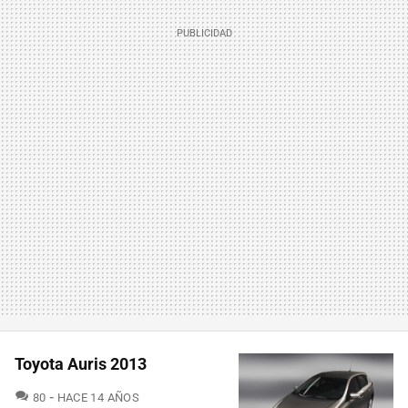
Toyota Auris 2013
COMENTARIOS
80
HACE 14 AÑOS