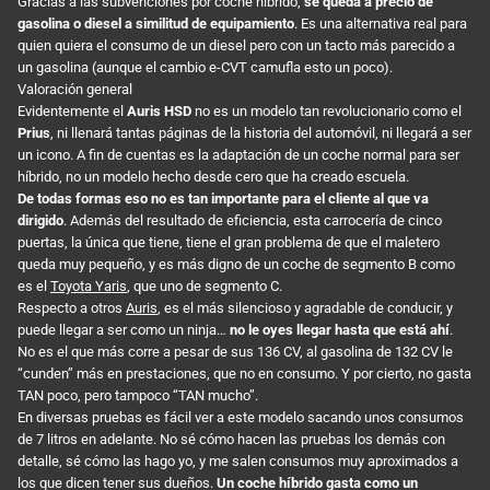
Gracias a las subvenciones por coche híbrido,
se queda a precio de
gasolina o diesel a similitud de equipamiento
. Es una alternativa real para
quien quiera el consumo de un diesel pero con un tacto más parecido a
un gasolina (aunque el cambio e-CVT camufla esto un poco).
Valoración general
Evidentemente el
Auris HSD
no es un modelo tan revolucionario como el
Prius
, ni llenará tantas páginas de la historia del automóvil, ni llegará a ser
un icono. A fin de cuentas es la adaptación de un coche normal para ser
híbrido, no un modelo hecho desde cero que ha creado escuela.
De todas formas eso no es tan importante para el cliente al que va
dirigido
. Además del resultado de eficiencia, esta carrocería de cinco
puertas, la única que tiene, tiene el gran problema de que el maletero
queda muy pequeño, y es más digno de un coche de segmento B como
es el
Toyota Yaris
, que uno de segmento C.
Respecto a otros
Auris
, es el más silencioso y agradable de conducir, y
puede llegar a ser como un ninja…
no le oyes llegar hasta que está ahí
.
No es el que más corre a pesar de sus 136 CV, al gasolina de 132 CV le
“cunden” más en prestaciones, que no en consumo. Y por cierto, no gasta
TAN poco, pero tampoco “TAN mucho”.
En diversas pruebas es fácil ver a este modelo sacando unos consumos
de 7 litros en adelante. No sé cómo hacen las pruebas los demás con
detalle, sé cómo las hago yo, y me salen consumos muy aproximados a
los que dicen tener sus dueños.
Un coche híbrido gasta como un