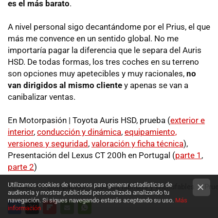
es el más barato
.
A nivel personal sigo decantándome por el Prius, el que
más me convence en un sentido global. No me
importaría pagar la diferencia que le separa del Auris
HSD
. De todas formas, los tres coches en su terreno
son opciones muy apetecibles y muy racionales,
no
van dirigidos al mismo cliente
y apenas se van a
canibalizar ventas.
En Motorpasión | Toyota Auris
HSD
, prueba (
exterior e
interior
,
conducción y dinámica
,
equipamiento,
versiones y seguridad
,
valoración y ficha técnica
),
Presentación del Lexus CT 200h en Portugal (
parte 1
,
parte 2
)
Utilizamos cookies de terceros para generar estadísticas de
TEMAS
Compactos
Coches híbridos y enchufables
Pru
audiencia y mostrar publicidad personalizada analizando tu
navegación. Si sigues navegando estarás aceptando su uso.
Más
información