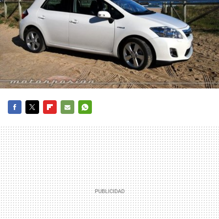
FACEBOOK
TWITTER
FLIPBOARD
E-
WHATSAPP
MAIL