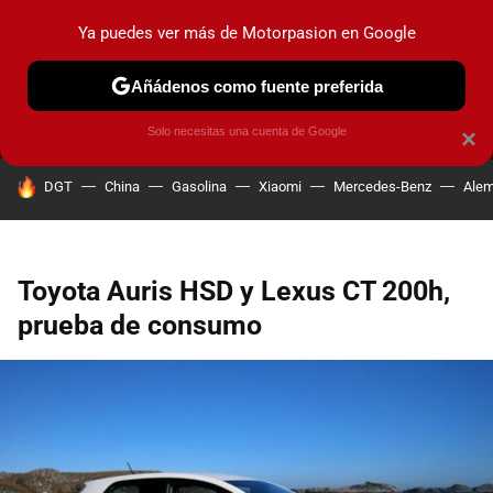
Ya puedes ver más de Motorpasion en Google
MENÚ
NUEVO
Añádenos como fuente preferida
PRUEBAS
COCHES ELÉCTRICOS
OBSERVATORIO
F1
Solo necesitas una cuenta de Google
×
HOY SE HABLA DE
DGT
China
Gasolina
Xiaomi
Mercedes-Benz
Alem
Toyota Auris HSD y Lexus CT 200h,
prueba de consumo