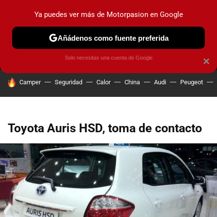
Ya puedes ver más de Motorpasion en Google
MENÚ
NUEVO
Añádenos como fuente preferida
PRUEBAS
COCHES ELÉCTRICOS
OBSERVATORIO
F1
Solo necesitas una cuenta de Google
×
HOY SE HABLA DE
Camper
Seguridad
Calor
China
Audi
Peugeot
Toyota Auris HSD, toma de contacto