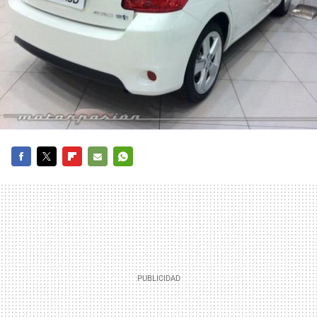
FACEBOOK
TWITTER
FLIPBOARD
E-
WHATSAPP
MAIL