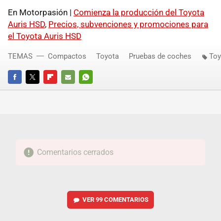
En Motorpasión |
Comienza la producción del Toyota
Auris HSD
,
Precios, subvenciones y promociones para
el Toyota Auris HSD
TEMAS
Compactos
Toyota
Pruebas de coches
Toy
FACEBOOK
TWITTER
FLIPBOARD
E-
WHATSAPP
MAIL
Comentarios cerrados
VER
99 COMENTARIOS