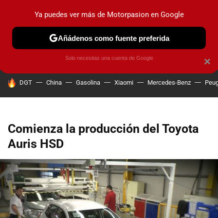
Ya puedes ver más de Motorpasion en Google
PRUEBAS
COCHES ELÉCTRICOS
OBSERVATORIO
F1
Añádenos como fuente preferida
Solo necesitas una cuenta de Google
×
HOY SE HABLA DE
DGT
China
Gasolina
Xiaomi
Mercedes-Benz
Peug
Comienza la producción del Toyota
Auris HSD