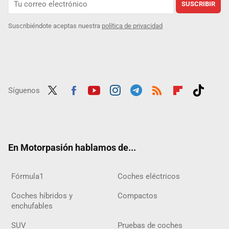
SUSCRIBIR
Suscribiéndote aceptas nuestra
política de privacidad
Síguenos
Twit
Fac
Yout
Inst
Tele
RSS
Flip
Tikt
ter
ebo
ube
agra
gra
boar
ok
ok
m
m
d
En Motorpasión hablamos de...
Fórmula1
Coches eléctricos
Coches híbridos y
Compactos
enchufables
SUV
Pruebas de coches