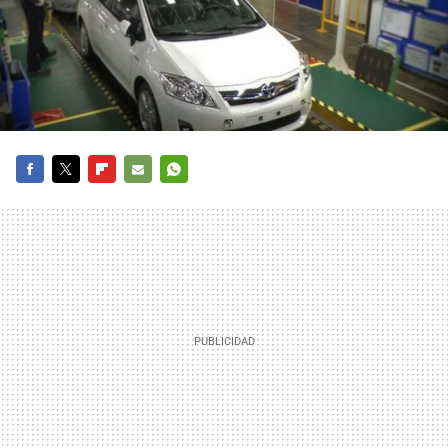
FACEBOOK
TWITTER
FLIPBOARD
E-
WHATSAPP
MAIL