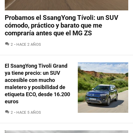
Probamos el SsangYong Tívoli: un SUV
cómodo, práctico y barato que me
compraría antes que el MG ZS
COMENTARIOS
2
HACE 2 AÑOS
El SsangYong Tivoli Grand
ya tiene precio: un SUV
accesible con mucho
maletero y posibilidad de
etiqueta ECO, desde 16.200
euros
COMENTARIOS
2
HACE 5 AÑOS