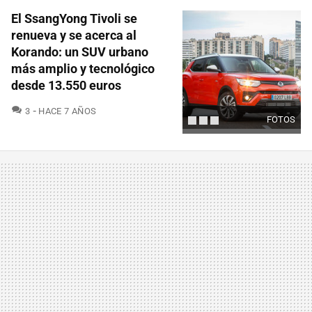
El SsangYong Tivoli se
renueva y se acerca al
Korando: un SUV urbano
más amplio y tecnológico
desde 13.550 euros
COMENTARIOS
3
HACE 7 AÑOS
FOTOS