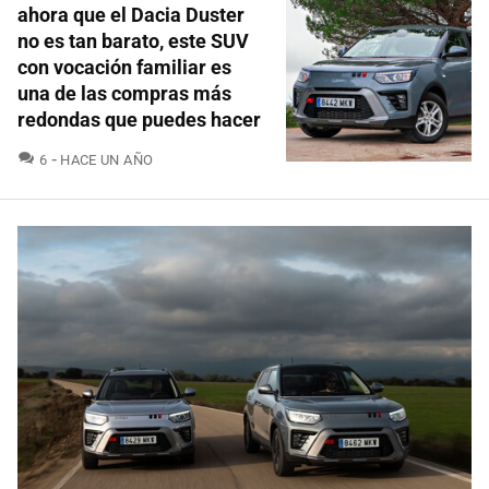
ahora que el Dacia Duster
no es tan barato, este SUV
con vocación familiar es
una de las compras más
redondas que puedes hacer
COMENTARIOS
6
HACE UN AÑO