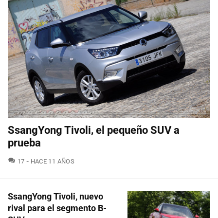
SsangYong Tivoli, el pequeño SUV a
prueba
COMENTARIOS
17
HACE 11 AÑOS
SsangYong Tivoli, nuevo
rival para el segmento B-