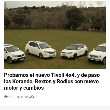
Probamos el nuevo Tivoli 4x4, y de paso
los Korando, Rexton y Rodius con nuevo
motor y cambios
COMENTARIOS
16
HACE 10 AÑOS