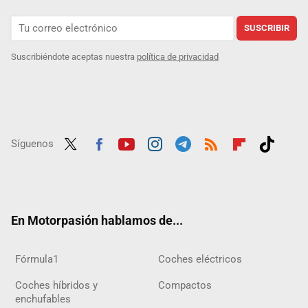
SUSCRIBIR
Suscribiéndote aceptas nuestra
política de privacidad
Síguenos
Twit
Fac
Yout
Inst
Tele
RSS
Flip
Tikt
ter
ebo
ube
agra
gra
boar
ok
ok
m
m
d
En Motorpasión hablamos de...
Fórmula1
Coches eléctricos
Coches híbridos y
Compactos
enchufables