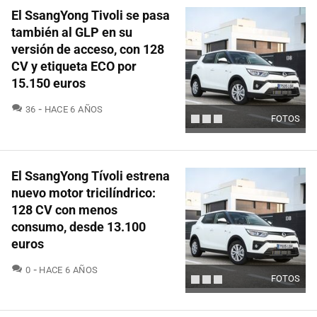
El SsangYong Tivoli se pasa
también al GLP en su
versión de acceso, con 128
CV y etiqueta ECO por
15.150 euros
COMENTARIOS
36
HACE 6 AÑOS
FOTOS
El SsangYong Tívoli estrena
nuevo motor tricilíndrico:
128 CV con menos
consumo, desde 13.100
euros
COMENTARIOS
0
HACE 6 AÑOS
FOTOS