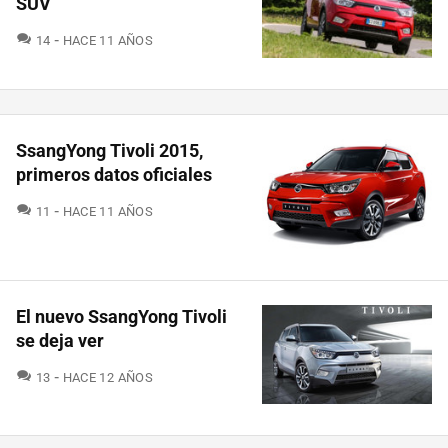
SUV
COMENTARIOS
14
HACE 11 AÑOS
SsangYong Tivoli 2015,
primeros datos oficiales
COMENTARIOS
11
HACE 11 AÑOS
El nuevo SsangYong Tivoli
se deja ver
COMENTARIOS
13
HACE 12 AÑOS