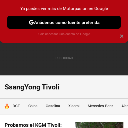
Ya puedes ver más de Motorpasion en Google
PRUEBAS
COCHES ELÉCTRICOS
OBSERVATORIO
F1
Añádenos como fuente preferida
Solo necesitas una cuenta de Google
×
SsangYong Tivoli
HOY SE HABLA DE
DGT
China
Gasolina
Xiaomi
Mercedes-Benz
Ale
Probamos el KGM Tivoli: