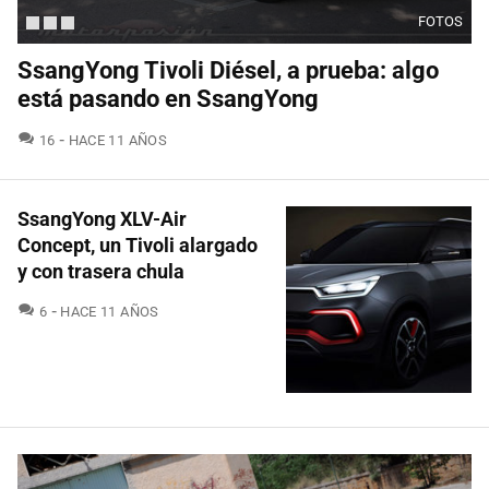
FOTOS
SsangYong Tivoli Diésel, a prueba: algo
está pasando en SsangYong
COMENTARIOS
16
HACE 11 AÑOS
SsangYong XLV-Air
Concept, un Tivoli alargado
y con trasera chula
COMENTARIOS
6
HACE 11 AÑOS