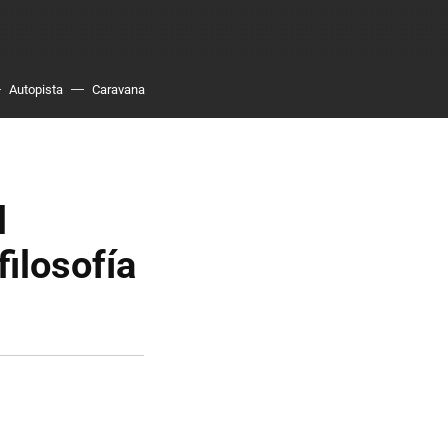
Autopista
Caravana
l
ilosofía