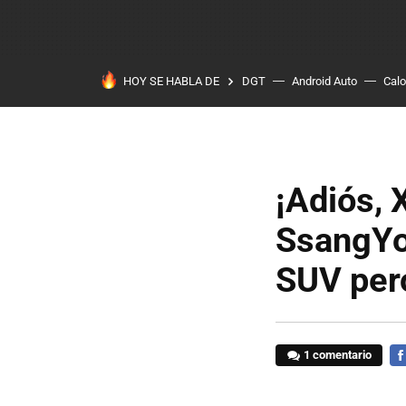
HOY SE HABLA DE
DGT
Android Auto
Calo
¡Adiós, 
SsangYon
SUV per
1 comentario
FA