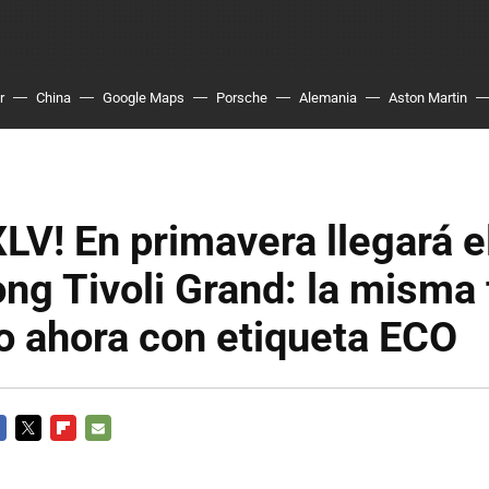
r
China
Google Maps
Porsche
Alemania
Aston Martin
XLV! En primavera llegará e
g Tivoli Grand: la misma f
o ahora con etiqueta ECO
CEBOOK
TWITTER
FLIPBOARD
E-
MAIL