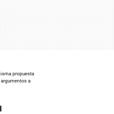
 misma propuesta
s argumentos a
d