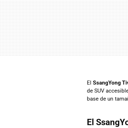
El
SsangYong Tiv
de SUV accesibl
base de un tama
El SsangYo