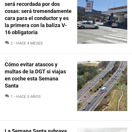
será recordada por dos
cosas: será tremendamente
cara para el conductor y es
la primera con la baliza V-
16 obligatoria
COMENTARIOS
2
HACE 4 MESES
Cómo evitar atascos y
multas de la DGT si viajas
en coche esta Semana
Santa
COMENTARIOS
1
HACE 3 AÑOS
La Semana Santa subraya