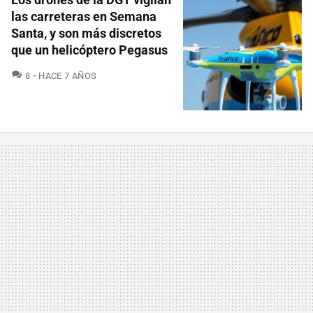
las carreteras en Semana
Santa, y son más discretos
que un helicóptero Pegasus
COMENTARIOS
8
HACE 7 AÑOS