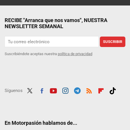
RECIBE "Arranca que nos vamos", NUESTRA
NEWSLETTER SEMANAL
SUSCRIBIR
Suscribiéndote aceptas nuestra
política de privacidad
Síguenos
Twit
Fac
Yout
Inst
Tele
RSS
Flip
Tikt
ter
ebo
ube
agra
gra
boar
ok
ok
m
m
d
En Motorpasión hablamos de...