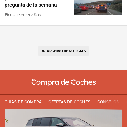
pregunta de la semana
COMENTARIOS
0
HACE 13 AÑOS
ARCHIVO DE NOTICIAS
GUÍAS DE COMPRA
OFERTAS DE COCHES
CONSEJOS