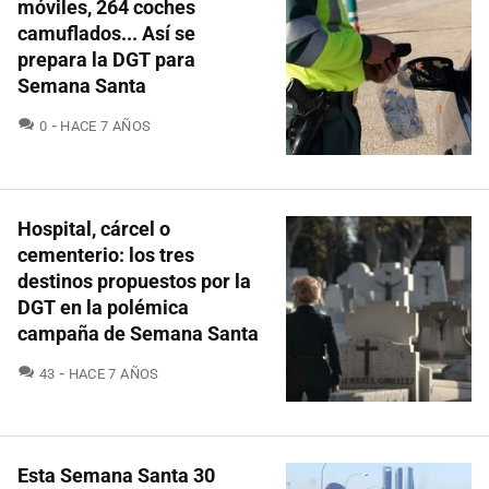
móviles, 264 coches
camuflados... Así se
prepara la DGT para
Semana Santa
COMENTARIOS
0
HACE 7 AÑOS
Hospital, cárcel o
cementerio: los tres
destinos propuestos por la
DGT en la polémica
campaña de Semana Santa
COMENTARIOS
43
HACE 7 AÑOS
Esta Semana Santa 30