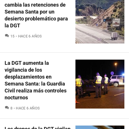
cambia las retenciones de
Semana Santa por un
desierto problemático para
la DGT
COMENTARIOS
15
HACE 6 AÑOS
La DGT aumenta la
vigilancia de los
desplazamientos en
Semana Santa: la Guardia
Civil realiza más controles
nocturnos
COMENTARIOS
8
HACE 6 AÑOS
Los drones de la DGT vigilan