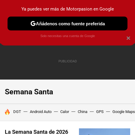
Ya puedes ver más de Motorpasion en Google
PRUEBAS
COCHES ELÉCTRICOS
OBSERVATORIO
F1
Añádenos como fuente preferida
Solo necesitas una cuenta de Google
×
Semana Santa
HOY SE HABLA DE
DGT
Android Auto
Calor
China
GPS
Google Maps
La Semana Santa de 2026