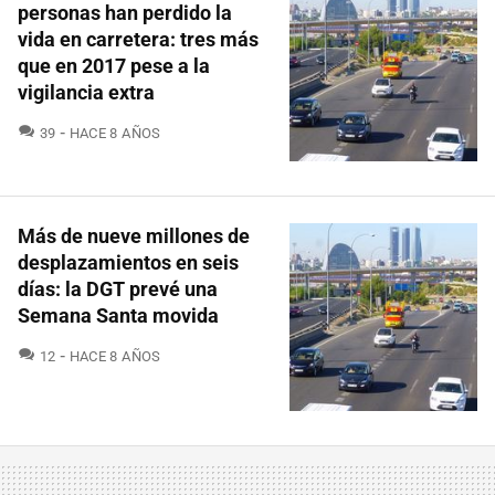
personas han perdido la
vida en carretera: tres más
que en 2017 pese a la
vigilancia extra
COMENTARIOS
39
HACE 8 AÑOS
Más de nueve millones de
desplazamientos en seis
días: la DGT prevé una
Semana Santa movida
COMENTARIOS
12
HACE 8 AÑOS