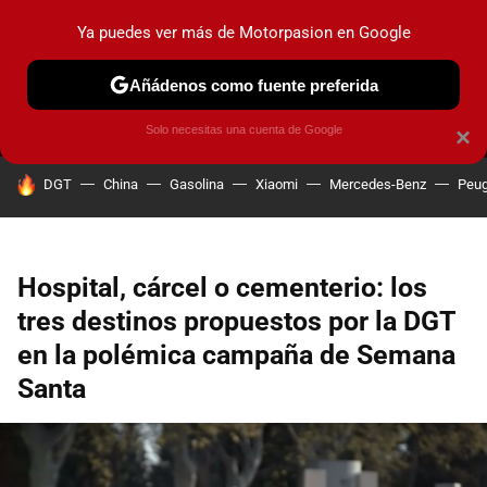
Ya puedes ver más de Motorpasion en Google
MENÚ
NUEVO
Añádenos como fuente preferida
PRUEBAS
COCHES ELÉCTRICOS
OBSERVATORIO
F1
Solo necesitas una cuenta de Google
×
HOY SE HABLA DE
DGT
China
Gasolina
Xiaomi
Mercedes-Benz
Peug
Hospital, cárcel o cementerio: los
tres destinos propuestos por la DGT
en la polémica campaña de Semana
Santa