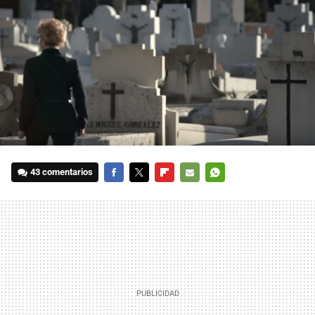
43 comentarios
FACEBOOK
TWITTER
FLIPBOARD
E-
WHATSAPP
MAIL