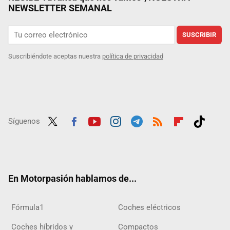
NEWSLETTER SEMANAL
SUSCRIBIR
Suscribiéndote aceptas nuestra
política de privacidad
Síguenos
Twit
Fac
Yout
Inst
Tele
RSS
Flip
Tikt
ter
ebo
ube
agra
gra
boar
ok
ok
m
m
d
En Motorpasión hablamos de...
Fórmula1
Coches eléctricos
Coches híbridos y
Compactos