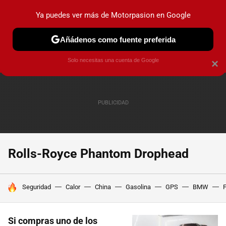
Ya puedes ver más de Motorpasion en Google
PRUEBAS
COCHES ELÉCTRICOS
OBSERVATORIO
F1
Añádenos como fuente preferida
Solo necesitas una cuenta de Google
×
Rolls-Royce Phantom Drophead
HOY SE HABLA DE
Seguridad
Calor
China
Gasolina
GPS
BMW
F
Si compras uno de los