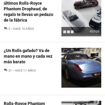
últimos Rolls-Royce
Phantom Drophead, de
regalo te llevas un pedazo
de la fábrica
COMENTARIOS
2
HACE 10 AÑOS
FOTOS
¿Un Rolls gafado? Va de
mano en mano y cada vez
más barato
COMENTARIOS
21
HACE 11 AÑOS
Rolls-Royce Phantom