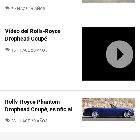
COMENTARIOS
7
HACE 19 AÑOS
Vídeo del Rolls-Royce
Drophead Coupé
COMENTARIOS
16
HACE 20 AÑOS
Rolls-Royce Phantom
Drophead Coupé, es oficial
COMENTARIOS
23
HACE 20 AÑOS