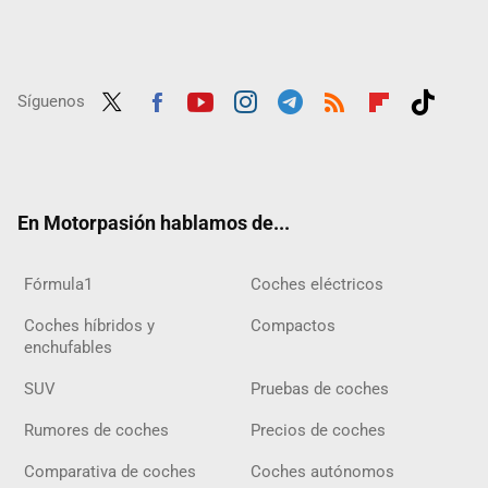
Síguenos
Twit
Fac
Yout
Inst
Tele
RSS
Flip
Tikt
ter
ebo
ube
agra
gra
boar
ok
ok
m
m
d
En Motorpasión hablamos de...
Fórmula1
Coches eléctricos
Coches híbridos y
Compactos
enchufables
SUV
Pruebas de coches
Rumores de coches
Precios de coches
Comparativa de coches
Coches autónomos