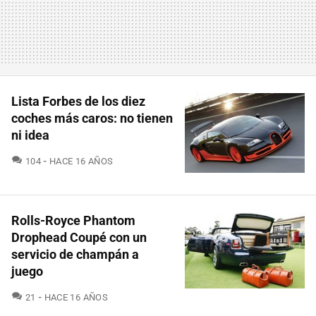
Lista Forbes de los diez
coches más caros: no tienen
ni idea
COMENTARIOS
104
HACE 16 AÑOS
Rolls-Royce Phantom
Drophead Coupé con un
servicio de champán a
juego
COMENTARIOS
21
HACE 16 AÑOS