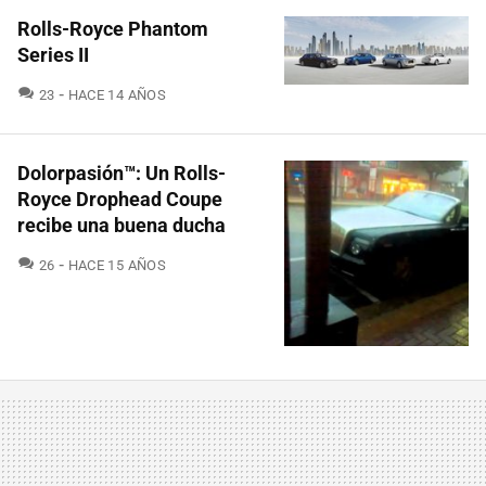
Rolls-Royce Phantom
Series II
COMENTARIOS
23
HACE 14 AÑOS
Dolorpasión™: Un Rolls-
Royce Drophead Coupe
recibe una buena ducha
COMENTARIOS
26
HACE 15 AÑOS