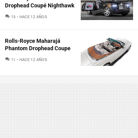
Drophead Coupé Nighthawk
COMENTARIOS
13
HACE 12 AÑOS
Rolls-Royce Maharajá
Phantom Drophead Coupe
COMENTARIOS
11
HACE 12 AÑOS