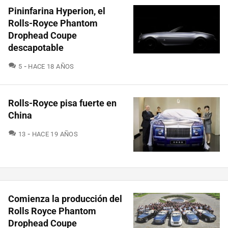
Pininfarina Hyperion, el
Rolls-Royce Phantom
Drophead Coupe
descapotable
COMENTARIOS
5
HACE 18 AÑOS
Rolls-Royce pisa fuerte en
China
COMENTARIOS
13
HACE 19 AÑOS
Comienza la producción del
Rolls Royce Phantom
Drophead Coupe