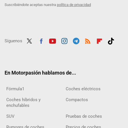
Suscribiéndote aceptas nuestra
política de privacidad
Síguenos
Twit
Fac
Yout
Inst
Tele
RSS
Flip
Tikt
ter
ebo
ube
agra
gra
boar
ok
ok
m
m
d
En Motorpasión hablamos de...
Fórmula1
Coches eléctricos
Coches híbridos y
Compactos
enchufables
SUV
Pruebas de coches
Rumores de coches
Precios de coches