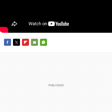
FACEBOOK
TWITTER
FLIPBOARD
E-
WHATSAPP
MAIL