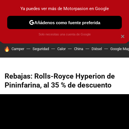
Ya puedes ver más de Motorpasion en Google
PRUEBAS
COCHES ELÉCTRICOS
OBSERVATORIO
F1
Añádenos como fuente preferida
Solo necesitas una cuenta de Google
×
HOY SE HABLA DE
Camper
Seguridad
Calor
China
Diésel
Google Ma
Rebajas: Rolls-Royce Hyperion de
Pininfarina, al 35 % de descuento