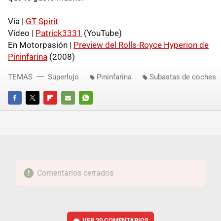
Vía |
GT Spirit
Vídeo |
Patrick3331
(YouTube)
En Motorpasión |
Preview del Rolls-Royce Hyperion de
Pininfarina
(2008)
TEMAS
Superlujo
Pininfarina
Subastas de coches
FACEBOOK
TWITTER
FLIPBOARD
E-
WHATSAPP
MAIL
Comentarios cerrados
VER
20 COMENTARIOS