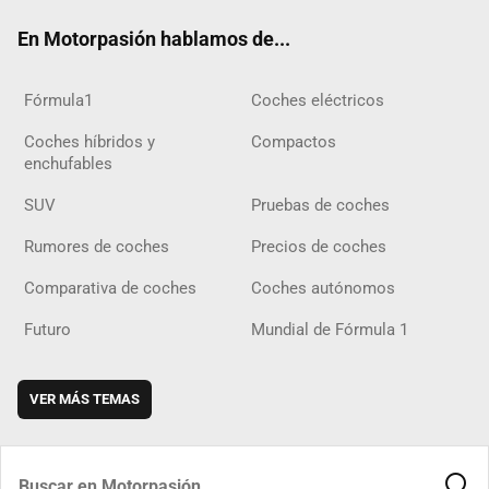
ok
m
m
d
En Motorpasión hablamos de...
Fórmula1
Coches eléctricos
Coches híbridos y
Compactos
enchufables
SUV
Pruebas de coches
Rumores de coches
Precios de coches
Comparativa de coches
Coches autónomos
Futuro
Mundial de Fórmula 1
VER MÁS TEMAS