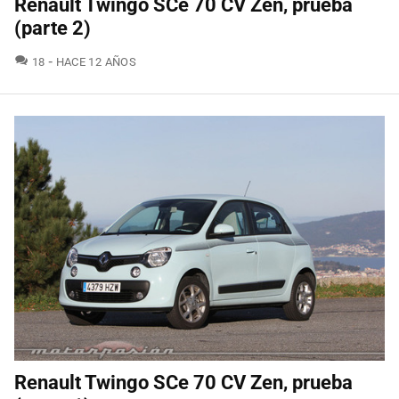
Renault Twingo SCe 70 CV Zen, prueba
(parte 2)
COMENTARIOS
18
HACE 12 AÑOS
Renault Twingo SCe 70 CV Zen, prueba