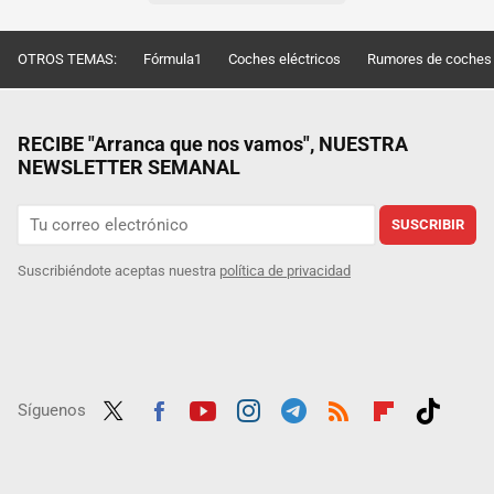
OTROS TEMAS:
Fórmula1
Coches eléctricos
Rumores de coches
RECIBE "Arranca que nos vamos", NUESTRA
NEWSLETTER SEMANAL
SUSCRIBIR
Suscribiéndote aceptas nuestra
política de privacidad
Síguenos
Twit
Fac
Yout
Inst
Tele
RSS
Flip
Tikt
ter
ebo
ube
agra
gra
boar
ok