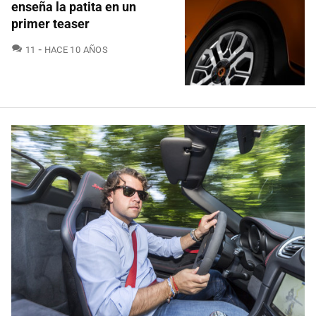
enseña la patita en un
primer teaser
COMENTARIOS
11
HACE 10 AÑOS