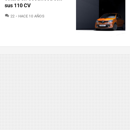
sus 110 CV
COMENTARIOS
22
HACE 10 AÑOS