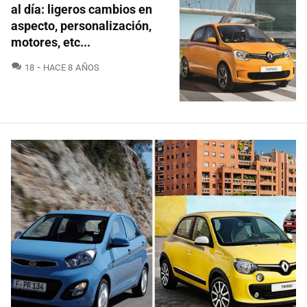
al día: ligeros cambios en
aspecto, personalización,
motores, etc...
COMENTARIOS
18
HACE 8 AÑOS