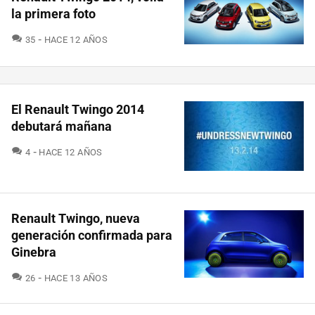
la primera foto
COMENTARIOS
35
HACE 12 AÑOS
El Renault Twingo 2014
debutará mañana
COMENTARIOS
4
HACE 12 AÑOS
Renault Twingo, nueva
generación confirmada para
Ginebra
COMENTARIOS
26
HACE 13 AÑOS