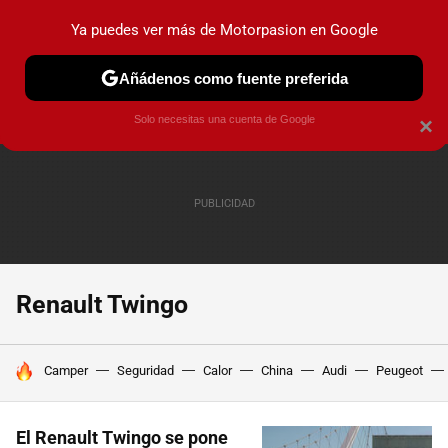
Ya puedes ver más de Motorpasion en Google
PRUEBAS
COCHES ELÉCTRICOS
OBSERVATORIO
F1
Añádenos como fuente preferida
Solo necesitas una cuenta de Google
×
Renault Twingo
HOY SE HABLA DE
Camper
Seguridad
Calor
China
Audi
Peugeot
El Renault Twingo se pone