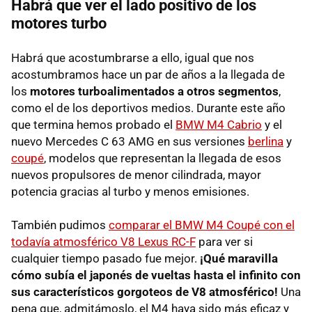
Habrá que ver el lado positivo de los
motores turbo
Habrá que acostumbrarse a ello, igual que nos
acostumbramos hace un par de años a la llegada de
los
motores turboalimentados a otros segmentos
,
como el de los deportivos medios. Durante este año
que termina hemos probado el
BMW M4 Cabrio
y el
nuevo Mercedes C 63 AMG en sus versiones
berlina
y
coupé
, modelos que representan la llegada de esos
nuevos propulsores de menor cilindrada, mayor
potencia gracias al turbo y menos emisiones.
También pudimos
comparar el BMW M4 Coupé con el
todavía atmosférico V8 Lexus RC-F
para ver si
cualquier tiempo pasado fue mejor.
¡Qué maravilla
cómo subía el japonés de vueltas hasta el infinito con
sus característicos gorgoteos de V8 atmosférico!
Una
pena que, admitámoslo, el M4 haya sido más eficaz y