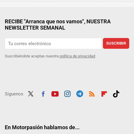
RECIBE "Arranca que nos vamos", NUESTRA
NEWSLETTER SEMANAL
SUSCRIBIR
Suscribiéndote aceptas nuestra
política de privacidad
Síguenos
Twit
Fac
Yout
Inst
Tele
RSS
Flip
Tikt
ter
ebo
ube
agra
gra
boar
ok
ok
m
m
d
En Motorpasión hablamos de...