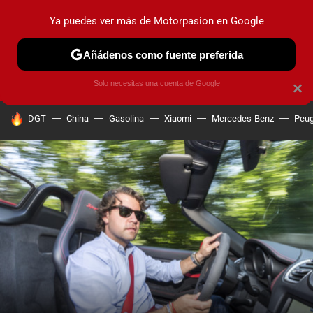
Ya puedes ver más de Motorpasion en Google
PRUEBAS
COCHES ELÉCTRICOS
OBSERVATORIO
F1
Añádenos como fuente preferida
Solo necesitas una cuenta de Google
×
HOY SE HABLA DE
DGT
China
Gasolina
Xiaomi
Mercedes-Benz
Peug