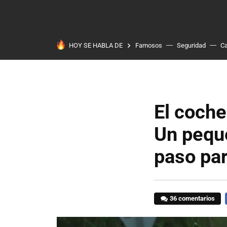
HOY SE HABLA DE
Famosos
Seguridad
Ca
El coche
Un peque
paso par
36 comentarios