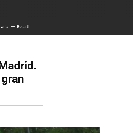
mania
Bugatti
Madrid.
 gran