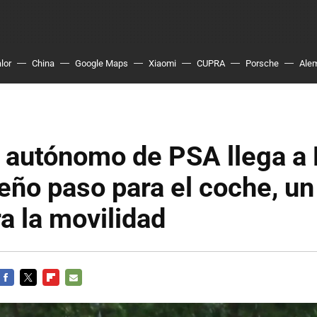
lor
China
Google Maps
Xiaomi
CUPRA
Porsche
Ale
 autónomo de PSA llega a 
ño paso para el coche, un
a la movilidad
FACEBOOK
TWITTER
FLIPBOARD
E-
MAIL