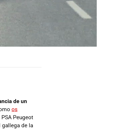
ancia de un
Como
os
e PSA Peugeot
 gallega de la