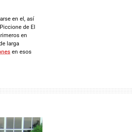
rse en el, así
 Piccione de El
primeros en
de larga
ones
en esos