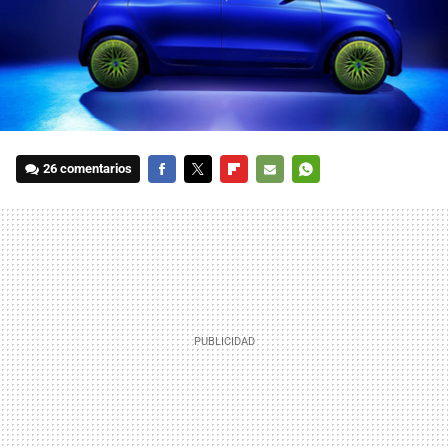
26 comentarios
FACEBOOK
TWITTER
FLIPBOARD
E-
WHATSAPP
MAIL