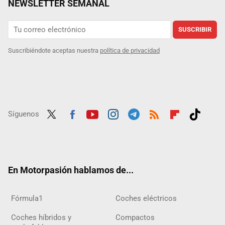
NEWSLETTER SEMANAL
SUSCRIBIR
Suscribiéndote aceptas nuestra
política de privacidad
Síguenos
Twit
Fac
Yout
Inst
Tele
RSS
Flip
Tikt
ter
ebo
ube
agra
gra
boar
ok
ok
m
m
d
En Motorpasión hablamos de...
Fórmula1
Coches eléctricos
Coches híbridos y
Compactos