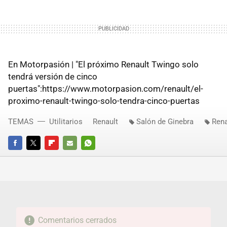
En Motorpasión | "El próximo Renault Twingo solo
tendrá versión de cinco
puertas":https://www.motorpasion.com/renault/el-
proximo-renault-twingo-solo-tendra-cinco-puertas
TEMAS
Utilitarios
Renault
Salón de Ginebra
Rena
FACEBOOK
TWITTER
FLIPBOARD
E-
WHATSAPP
MAIL
Comentarios cerrados