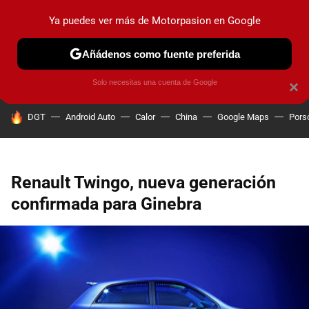
Ya puedes ver más de Motorpasion en Google
PRUEBAS
COCHES ELÉCTRICOS
OBSERVATORIO
F1
Añádenos como fuente preferida
Solo necesitas una cuenta de Google
×
HOY SE HABLA DE
DGT
Android Auto
Calor
China
Google Maps
Pors
Renault Twingo, nueva generación
confirmada para Ginebra