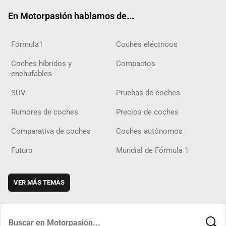
ok
m
m
d
En Motorpasión hablamos de...
Fórmula1
Coches eléctricos
Coches híbridos y
Compactos
enchufables
SUV
Pruebas de coches
Rumores de coches
Precios de coches
Comparativa de coches
Coches autónomos
Futuro
Mundial de Fórmula 1
VER MÁS TEMAS