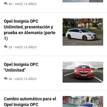
COMENTARIOS
46
HACE 15 AÑOS
Opel Insignia OPC
Unlimited, presentación y
prueba en Alemania (parte
1)
COMENTARIOS
59
HACE 15 AÑOS
Opel Insignia OPC
"Unlimited"
COMENTARIOS
36
HACE 15 AÑOS
Cambio automático para el
Opel Insignia OPC