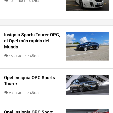
101
HACE 16 AÑOS
Insignia Sports Tourer OPC,
el Opel más rápido del
Mundo
COMENTARIOS
16
HACE 17 AÑOS
Opel Insignia OPC Sports
Tourer
COMENTARIOS
23
HACE 17 AÑOS
Opel Insignia OPC Sport