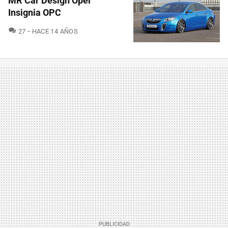
MR Car Design Opel
Insignia OPC
COMENTARIOS
27
HACE 14 AÑOS