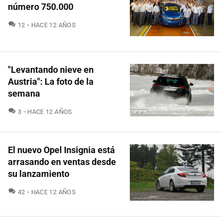
número 750.000
COMENTARIOS
12
HACE 12 AÑOS
"Levantando nieve en
Austria": La foto de la
semana
COMENTARIOS
3
HACE 12 AÑOS
El nuevo Opel Insignia está
arrasando en ventas desde
su lanzamiento
COMENTARIOS
42
HACE 12 AÑOS