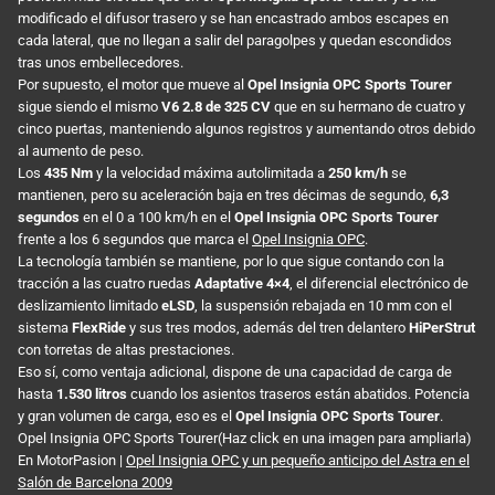
modificado el difusor trasero y se han encastrado ambos escapes en
cada lateral, que no llegan a salir del paragolpes y quedan escondidos
tras unos embellecedores.
Por supuesto, el motor que mueve al
Opel Insignia OPC Sports Tourer
sigue siendo el mismo
V6 2.8 de 325 CV
que en su hermano de cuatro y
cinco puertas, manteniendo algunos registros y aumentando otros debido
al aumento de peso.
Los
435 Nm
y la velocidad máxima autolimitada a
250 km/h
se
mantienen, pero su aceleración baja en tres décimas de segundo,
6,3
segundos
en el 0 a 100 km/h en el
Opel Insignia OPC Sports Tourer
frente a los 6 segundos que marca el
Opel Insignia OPC
.
La tecnología también se mantiene, por lo que sigue contando con la
tracción a las cuatro ruedas
Adaptative 4×4
, el diferencial electrónico de
deslizamiento limitado
eLSD
, la suspensión rebajada en 10 mm con el
sistema
FlexRide
y sus tres modos, además del tren delantero
HiPerStrut
con torretas de altas prestaciones.
Eso sí, como ventaja adicional, dispone de una capacidad de carga de
hasta
1.530 litros
cuando los asientos traseros están abatidos. Potencia
y gran volumen de carga, eso es el
Opel Insignia OPC Sports Tourer
.
Opel Insignia OPC Sports Tourer(Haz click en una imagen para ampliarla)
En MotorPasion |
Opel Insignia OPC y un pequeño anticipo del Astra en el
Salón de Barcelona 2009