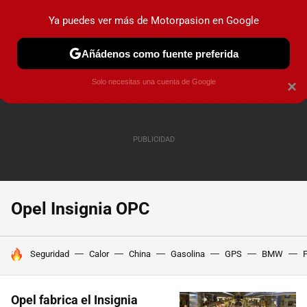
Ya puedes ver más de Motorpasion en Google
PRUEBAS
COCHES ELÉCTRICOS
OBSERVATORIO
F1
Añádenos como fuente preferida
Solo necesitas una cuenta de Google
×
Opel Insignia OPC
HOY SE HABLA DE
Seguridad
Calor
China
Gasolina
GPS
BMW
F
Opel fabrica el Insignia