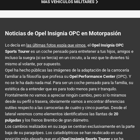
MÁS VEHÍCULOS MILITARES
Noticias de Opel Insignia OPC en Motorpasión
Lo decía en
las últimas fotos espía que vimos
, el
Opel Insignia OPC
Sports Tourer
es un coche pensado para entretener a tus hijos, amigos e
incluso la suegra (si se tercia) en un circuto, a la vez que te diviertes tú
mismo al volante, por supuesto.
Opel ha hecho públicas las imágenes de la adaptación de la carrocería
familiar a la filosofía que profesa su
Opel Performance Center
(OPC). Y
no se le ha dado nada mal. Para ser un coche pensado para la familia, su
estética da a entender que es para todo menos para ir tranquilo.
Frontalmente no vamos a apreciar ningún cambio, pero si lo miramos
desde su perfil o trasera, obviamente vamos a encontrar diferencias
sutiles respecto a las carrocerías de cuatro y cinco puertas. Desde el
lateral veremos como elementos identificativos las llantas de
20
pulgadas
y los frenos Brembo de gran diámetro.
Los cambios realizados en su zaga se centran exclusivamente en la parte
baja de su paragolpes. Los catadióptricos se han reubicado en una
posición más elevada que en el
Opel Insignia Sports Tourer
y se ha