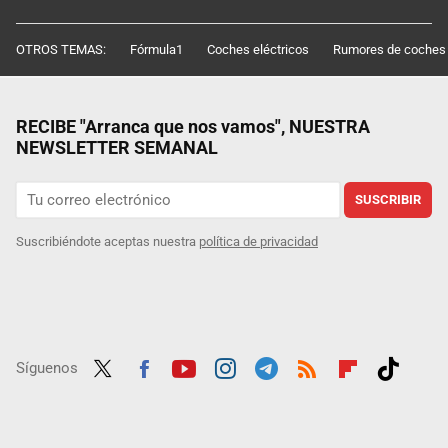
OTROS TEMAS:
Fórmula1
Coches eléctricos
Rumores de coches
RECIBE "Arranca que nos vamos", NUESTRA
NEWSLETTER SEMANAL
SUSCRIBIR
Suscribiéndote aceptas nuestra
política de privacidad
Síguenos
Twit
Fac
Yout
Inst
Tele
RSS
Flip
Tikt
ter
ebo
ube
agra
gra
boar
ok