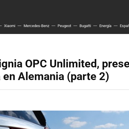
Xiaomi
Mercedes-Benz
Peugeot
Bugatti
Energía
Espa
ignia OPC Unlimited, pres
 en Alemania (parte 2)