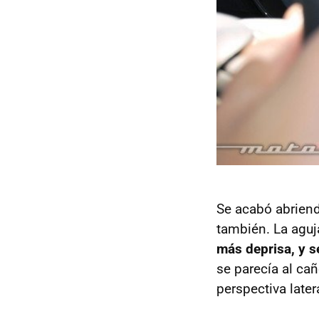
Se acabó abriend
también. La aguj
más deprisa, y s
se parecía al ca
perspectiva later