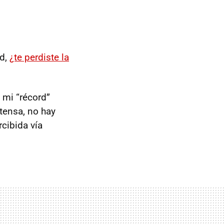
ad,
¿te perdiste la
 mi “récord”
tensa, no hay
rcibida vía