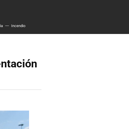
ña
Incendio
entación