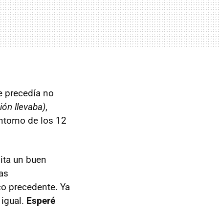
e precedía no
ión llevaba)
,
ntorno de los 12
sita un buen
as
co precedente. Ya
 igual.
Esperé