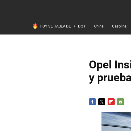
HOY SE HABLA DE
DGT
China
Gasolina
Opel Ins
y prueba
FACEBOOK
TWITTER
FLIPBOARD
E-
MAIL