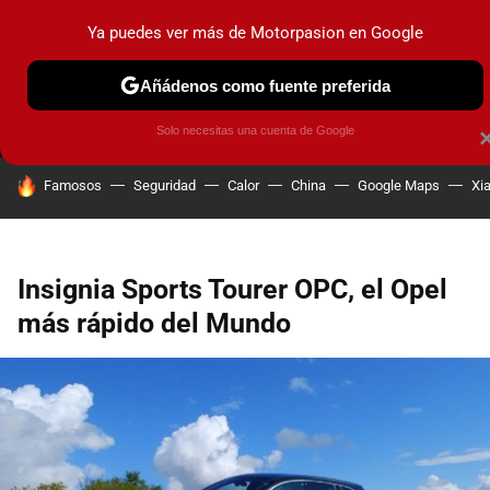
Ya puedes ver más de Motorpasion en Google
MENÚ
NUEVO
Añádenos como fuente preferida
PRUEBAS
COCHES ELÉCTRICOS
OBSERVATORIO
F1
Solo necesitas una cuenta de Google
HOY SE HABLA DE
Famosos
Seguridad
Calor
China
Google Maps
Xi
Insignia Sports Tourer OPC, el Opel
más rápido del Mundo