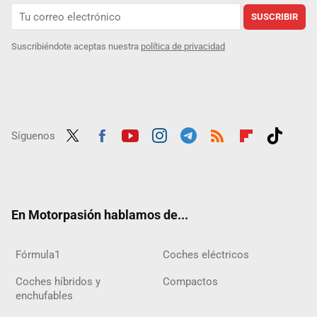
SUSCRIBIR
Suscribiéndote aceptas nuestra
política de privacidad
Síguenos
Twit
Fac
Yout
Inst
Tele
RSS
Flip
Tikt
ter
ebo
ube
agra
gra
boar
ok
ok
m
m
d
En Motorpasión hablamos de...
Fórmula1
Coches eléctricos
Coches híbridos y
Compactos
enchufables