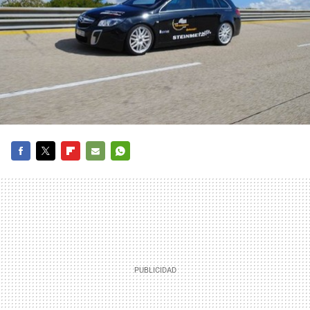
FACEBOOK
TWITTER
FLIPBOARD
E-
WHATSAPP
MAIL