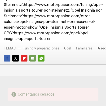
Steinmetz":https://www.motorpasion.com/tuning/opel-
insignia-sports-tourer-por-steinmetz, "Opel Insignia por
Steinmetz":https://www.motorpasion.com/otros-
salones/opel-insignia-por-steinmetz-primicia-en-el-
essen-motor-show, "Opel Insignia Sports Tourer
OPC":https://www.motorpasion.com/opel/opel-
insignia-opc-sports-tourer
TEMAS
Tuning y preparaciones
Opel
Familiares
ré
FACEBOOK
TWITTER
FLIPBOARD
E-
WHATSAPP
MAIL
Comentarios cerrados