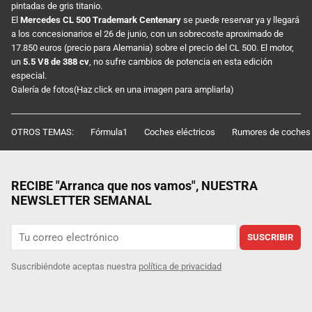
pintadas de gris titanio.
El
Mercedes CL 500 Trademark Centenary
se puede reservar ya y llegará
a los concesionarios el 26 de junio, con un sobrecoste aproximado de
17.850 euros (precio para Alemania) sobre el precio del CL 500. El motor,
un
5.5 V8 de 388 cv
, no sufre cambios de potencia en esta edición
especial.
Galería de fotos(Haz click en una imagen para ampliarla)
OTROS TEMAS:
Fórmula1
Coches eléctricos
Rumores de coches
RECIBE "Arranca que nos vamos", NUESTRA
NEWSLETTER SEMANAL
SUSCRIBIR
Suscribiéndote aceptas nuestra
política de privacidad