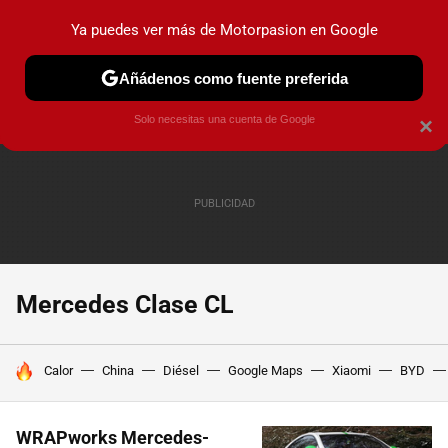
Ya puedes ver más de Motorpasion en Google
PRUEBAS
COCHES ELÉCTRICOS
OBSERVATORIO
F1
Añádenos como fuente preferida
Solo necesitas una cuenta de Google
×
Mercedes Clase CL
HOY SE HABLA DE
Calor
China
Diésel
Google Maps
Xiaomi
BYD
WRAPworks Mercedes-