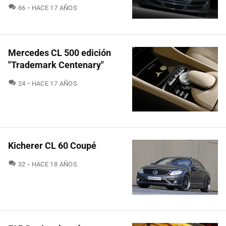
COMENTARIOS
66
HACE 17 AÑOS
Mercedes CL 500 edición
"Trademark Centenary"
COMENTARIOS
24
HACE 17 AÑOS
Kicherer CL 60 Coupé
COMENTARIOS
32
HACE 18 AÑOS