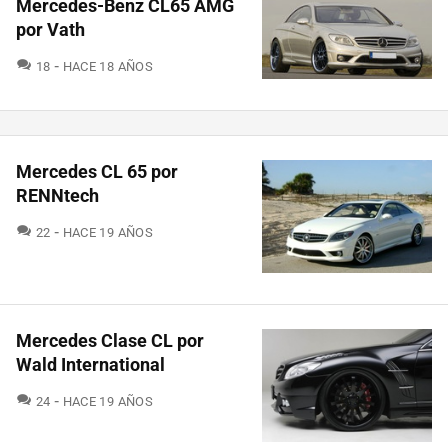
Mercedes-Benz CL65 AMG
por Vath
COMENTARIOS
18
HACE 18 AÑOS
Mercedes CL 65 por
RENNtech
COMENTARIOS
22
HACE 19 AÑOS
Mercedes Clase CL por
Wald International
COMENTARIOS
24
HACE 19 AÑOS