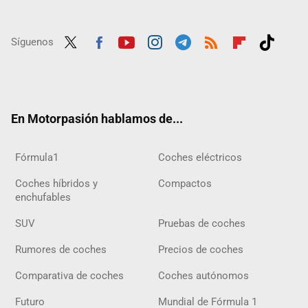
Síguenos
Twit
Fac
Yout
Inst
Tele
RSS
Flip
Tikt
ter
ebo
ube
agra
gra
boar
ok
ok
m
m
d
En Motorpasión hablamos de...
Fórmula1
Coches eléctricos
Coches híbridos y
Compactos
enchufables
SUV
Pruebas de coches
Rumores de coches
Precios de coches
Comparativa de coches
Coches autónomos
Futuro
Mundial de Fórmula 1