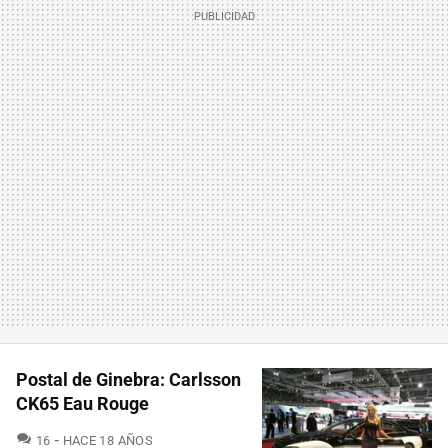
Postal de Ginebra: Carlsson
CK65 Eau Rouge
COMENTARIOS
16
HACE 18 AÑOS