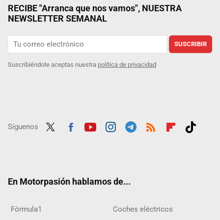
RECIBE "Arranca que nos vamos", NUESTRA
NEWSLETTER SEMANAL
SUSCRIBIR
Suscribiéndote aceptas nuestra
política de privacidad
Síguenos
Twit
Fac
Yout
Inst
Tele
RSS
Flip
Tikt
ter
ebo
ube
agra
gra
boar
ok
ok
m
m
d
En Motorpasión hablamos de...
Fórmula1
Coches eléctricos