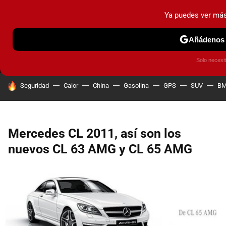
Ya puedes ver má
MENÚ
NUEVO
Añádenos 
PRUEBAS
COCHES ELÉCTRICOS
OBSERVATORIO
F1
Solo necesi
HOY SE HABLA DE
Seguridad
Calor
China
Gasolina
GPS
SUV
B
Mercedes CL 2011, así son los
nuevos CL 63 AMG y CL 65 AMG