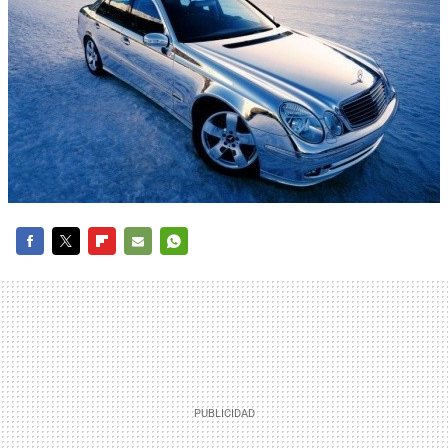
FACEBOOK
TWITTER
FLIPBOARD
E-
WHATSAPP
MAIL