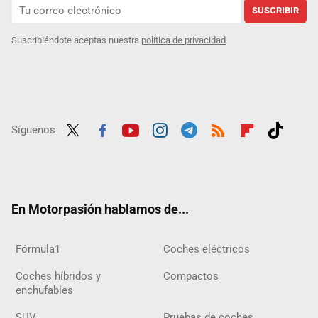
SUSCRIBIR
Suscribiéndote aceptas nuestra
política de privacidad
Síguenos
Twit
Fac
Yout
Inst
Tele
RSS
Flip
Tikt
ter
ebo
ube
agra
gra
boar
ok
ok
m
m
d
En Motorpasión hablamos de...
Fórmula1
Coches eléctricos
Coches híbridos y
Compactos
enchufables
SUV
Pruebas de coches