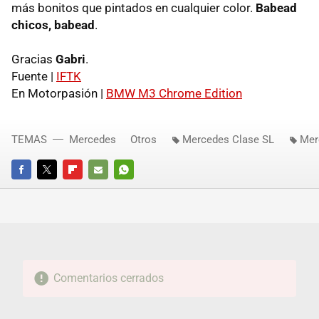
más bonitos que pintados en cualquier color.
Babead
chicos, babead
.
Gracias
Gabri
.
Fuente |
IFTK
En Motorpasión |
BMW M3 Chrome Edition
TEMAS
Mercedes
Otros
Mercedes Clase SL
Mer
FACEBOOK
TWITTER
FLIPBOARD
E-
WHATSAPP
MAIL
Comentarios cerrados