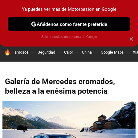
Ya puedes ver más de Motorpasion en Google
PRUEBAS
COCHES ELÉCTRICOS
OBSERVATORIO
F1
Añádenos como fuente preferida
Solo necesitas una cuenta de Google
×
HOY SE HABLA DE
Famosos
Seguridad
Calor
China
Google Maps
Xi
Galería de Mercedes cromados,
belleza a la enésima potencia