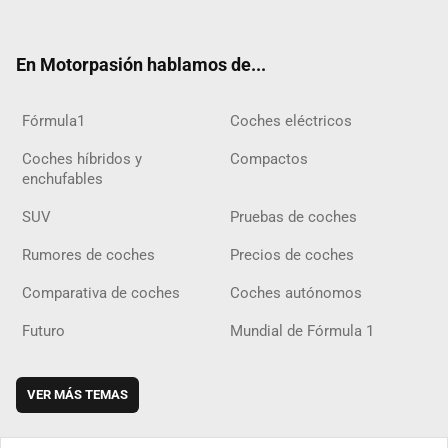
ter
ebo
ube
agra
gra
boar
ok
ok
m
m
d
En Motorpasión hablamos de...
Fórmula1
Coches eléctricos
Coches híbridos y
Compactos
enchufables
SUV
Pruebas de coches
Rumores de coches
Precios de coches
Comparativa de coches
Coches autónomos
Futuro
Mundial de Fórmula 1
VER MÁS TEMAS