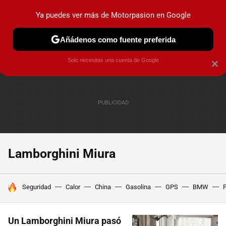
Ya puedes ver más de Motorpasion en Google
PRUEBAS
COCHES ELÉCTRICOS
OBSERVATORIO
F1
Añádenos como fuente preferida
Solo necesitas una cuenta de Google
×
Lamborghini Miura
HOY SE HABLA DE
Seguridad
Calor
China
Gasolina
GPS
BMW
F
Un Lamborghini Miura pasó