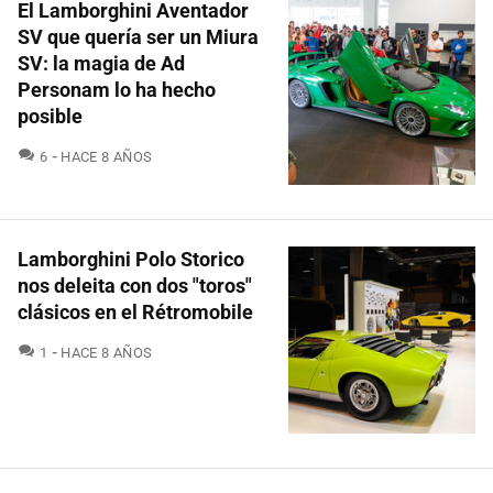
El Lamborghini Aventador
SV que quería ser un Miura
SV: la magia de Ad
Personam lo ha hecho
posible
COMENTARIOS
6
HACE 8 AÑOS
Lamborghini Polo Storico
nos deleita con dos "toros"
clásicos en el Rétromobile
COMENTARIOS
1
HACE 8 AÑOS