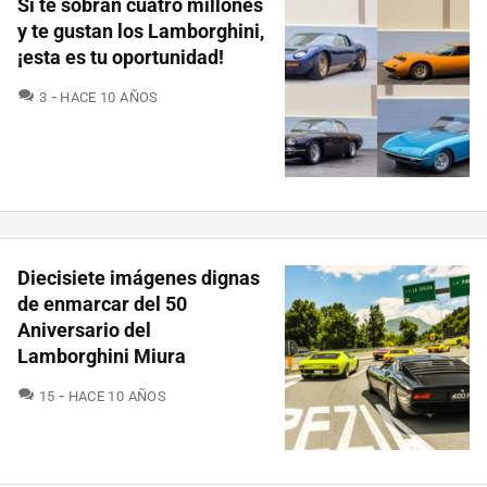
Si te sobran cuatro millones
y te gustan los Lamborghini,
¡esta es tu oportunidad!
COMENTARIOS
3
HACE 10 AÑOS
Diecisiete imágenes dignas
de enmarcar del 50
Aniversario del
Lamborghini Miura
COMENTARIOS
15
HACE 10 AÑOS