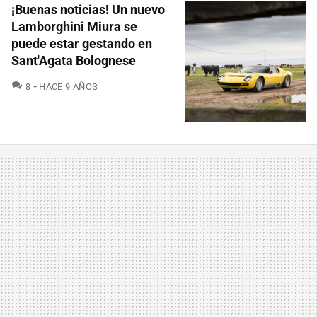
¡Buenas noticias! Un nuevo
Lamborghini Miura se
puede estar gestando en
Sant'Agata Bolognese
COMENTARIOS
8
HACE 9 AÑOS