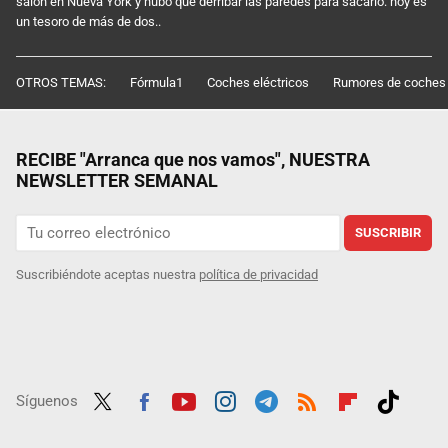
salón en Nueva York y hubo que derribar las paredes para sacarlo: hoy es
un tesoro de más de dos..
OTROS TEMAS:
Fórmula1
Coches eléctricos
Rumores de coches
RECIBE "Arranca que nos vamos", NUESTRA
NEWSLETTER SEMANAL
SUSCRIBIR
Suscribiéndote aceptas nuestra
política de privacidad
Síguenos
Twit
Fac
Yout
Inst
Tele
RSS
Flip
Tikt