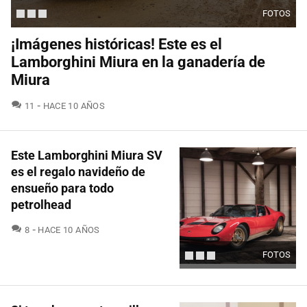
FOTOS
¡Imágenes históricas! Este es el
Lamborghini Miura en la ganadería de
Miura
COMENTARIOS
11
HACE 10 AÑOS
Este Lamborghini Miura SV
es el regalo navideño de
ensueño para todo
petrolhead
COMENTARIOS
8
HACE 10 AÑOS
FOTOS