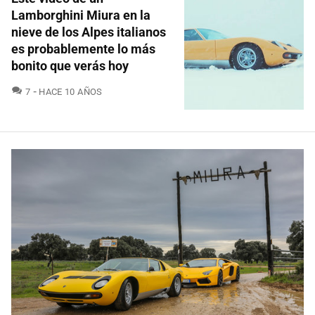
Lamborghini Miura en la
nieve de los Alpes italianos
es probablemente lo más
bonito que verás hoy
COMENTARIOS
7
HACE 10 AÑOS