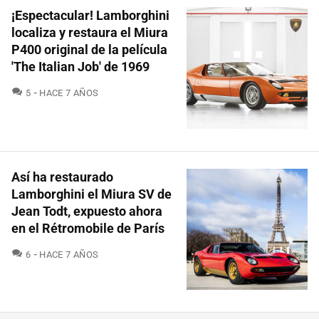
¡Espectacular! Lamborghini
localiza y restaura el Miura
P400 original de la película
'The Italian Job' de 1969
COMENTARIOS
5
HACE 7 AÑOS
Así ha restaurado
Lamborghini el Miura SV de
Jean Todt, expuesto ahora
en el Rétromobile de París
COMENTARIOS
6
HACE 7 AÑOS