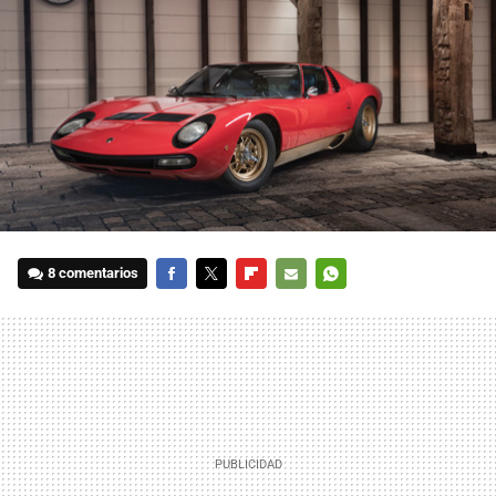
8 comentarios
FACEBOOK
TWITTER
FLIPBOARD
E-
WHATSAPP
MAIL