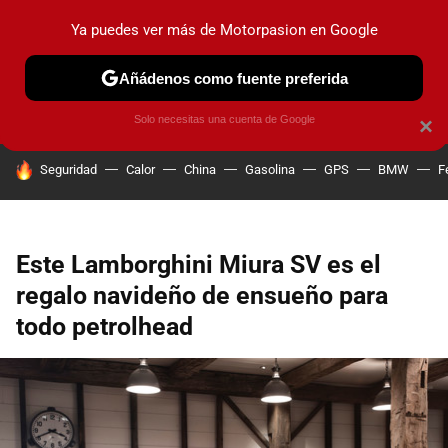
Ya puedes ver más de Motorpasion en Google
PRUEBAS
COCHES ELÉCTRICOS
OBSERVATORIO
F1
Añádenos como fuente preferida
Solo necesitas una cuenta de Google
×
HOY SE HABLA DE
Seguridad
Calor
China
Gasolina
GPS
BMW
F
Este Lamborghini Miura SV es el
regalo navideño de ensueño para
todo petrolhead