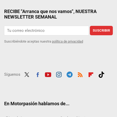
RECIBE "Arranca que nos vamos", NUESTRA
NEWSLETTER SEMANAL
SUSCRIBIR
Suscribiéndote aceptas nuestra
política de privacidad
Síguenos
Twit
Fac
Yout
Inst
Tele
RSS
Flip
Tikt
ter
ebo
ube
agra
gra
boar
ok
ok
m
m
d
En Motorpasión hablamos de...