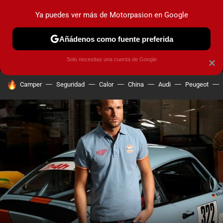
Ya puedes ver más de Motorpasion en Google
MENÚ
NUEVO
Añádenos como fuente preferida
PRUEBAS
COCHES ELÉCTRICOS
OBSERVATORIO
F1
Solo necesitas una cuenta de Google
×
HOY SE HABLA DE
Camper
Seguridad
Calor
China
Audi
Peugeot