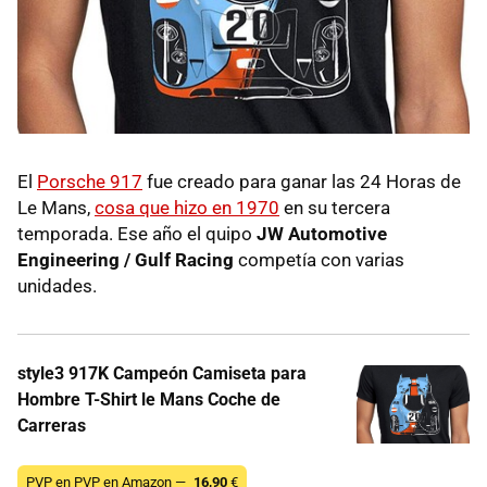
El
Porsche 917
fue creado para ganar las 24 Horas de
Le Mans,
cosa que hizo en 1970
en su tercera
temporada. Ese año el quipo
JW Automotive
Engineering / Gulf Racing
competía con varias
unidades.
style3 917K Campeón Camiseta para
Hombre T-Shirt le Mans Coche de
Carreras
PVP en PVP en Amazon —
16,90
€