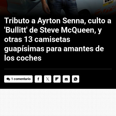
Tributo a Ayrton Senna, culto a
'Bullitt' de Steve McQueen, y
otras 13 camisetas
guapísimas para amantes de
los coches
1 comentario
FACEBOOK
TWITTER
FLIPBOARD
E-
WHATSAPP
MAIL